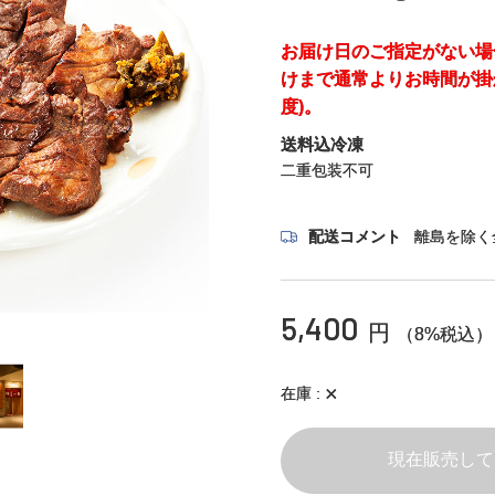
お届け日のご指定がない場
けまで通常よりお時間が掛
度)。
送料込冷凍
二重包装不可
配送コメント
離島を除く
5,400
円
（8%税込）
×
在庫
現在販売して