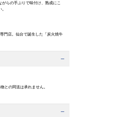
ながらの手ぶりで味付け、熟成にこ
い。
料理専門店。仙台で誕生した「炭火焼牛
品物との同送は承れません。