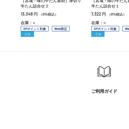
［宮城・味の牛たん喜助］厚切り
［宮城・味の牛たん
牛たん詰合せ２
牛たん詰合せ１
13,348
7,322
円
円
（8%税込）
（8%税込）
在庫：○
在庫：○
OPポイント対象
Web限定
OPポイント対象
W
冷凍
冷凍
ご利用ガイド
小田急百貨店オンラインショッピング