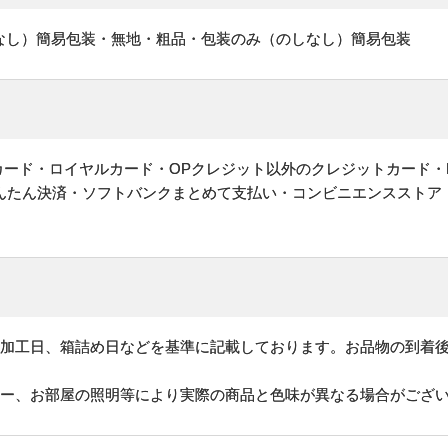
なし）簡易包装・無地・粗品・包装のみ（のしなし）簡易包装
ットカード・ロイヤルカード・OPクレジット以外のクレジットカード・
かんたん決済・ソフトバンクまとめて支払い・コンビニエンスストア
、加工日、箱詰め日などを基準に記載しております。お品物の到着
ター、お部屋の照明等により実際の商品と色味が異なる場合がござ