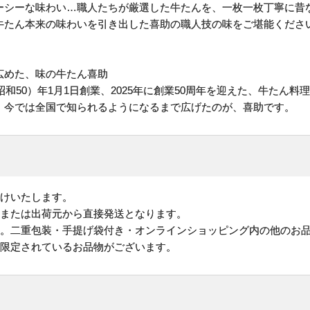
ーシーな味わい…職人たちが厳選した牛たんを、一枚一枚丁寧に昔
牛たん本来の味わいを引き出した喜助の職人技の味をご堪能くださ
広めた、味の牛たん喜助
昭和50）年1月1日創業、2025年に創業50周年を迎えた、牛たん
、今では全国で知られるようになるまで広げたのが、喜助です。
けいたします。
地または出荷元から直接発送となります。
す。二重包装・手提げ袋付き・オンラインショッピング内の他のお
が限定されているお品物がございます。