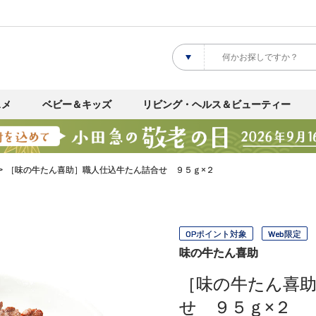
スメ
ベビー＆キッズ
リビング・ヘルス＆ビューティー
［味の牛たん喜助］職人仕込牛たん詰合せ ９５ｇ×２
OPポイント対象
Web限定
味の牛たん喜助
［味の牛たん喜
せ ９５ｇ×２