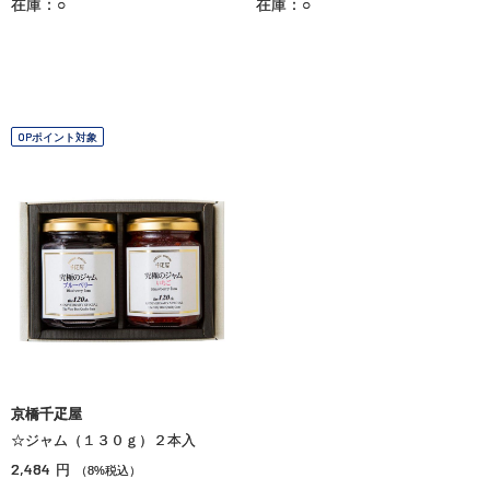
在庫：○
在庫：○
OPポイント対象
京橋千疋屋
☆ジャム（１３０ｇ）２本入
2,484
円
（8%税込）