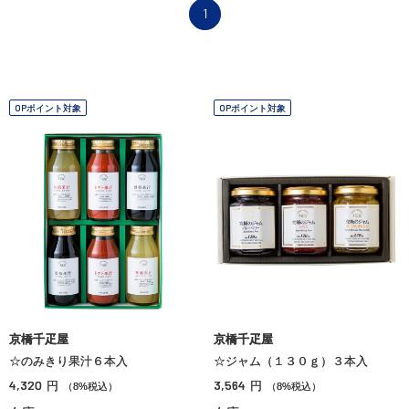
1
OPポイント対象
OPポイント対象
京橋千疋屋
京橋千疋屋
☆のみきり果汁６本入
☆ジャム（１３０ｇ）３本入
4,320
3,564
円
円
（8%税込）
（8%税込）