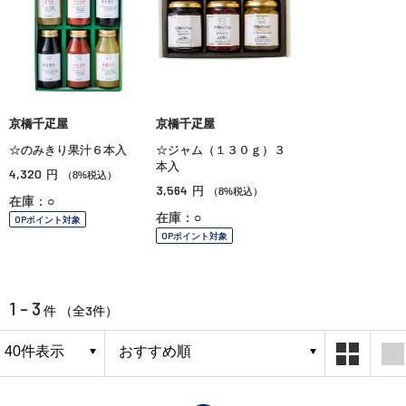
京橋千疋屋
京橋千疋屋
☆のみきり果汁６本入
☆ジャム（１３０ｇ）３
本入
4,320
円
（8%税込）
3,564
円
（8%税込）
在庫：○
在庫：○
OPポイント対象
OPポイント対象
1 - 3
3
件 （全
件）