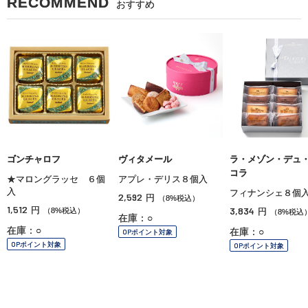
RECOMMEND
おすすめ
ゴンチャロフ
ヴィタメール
ラ・メゾン・デュ
コラ
★マロングラッセ ６個
アプレ・デリス８個入
入
フィナンシェ８個
2,592
円
（8%税込）
1,512
円
3,834
（8%税込）
円
（8%税込
在庫：○
在庫：○
在庫：○
OPポイント対象
OPポイント対象
OPポイント対象