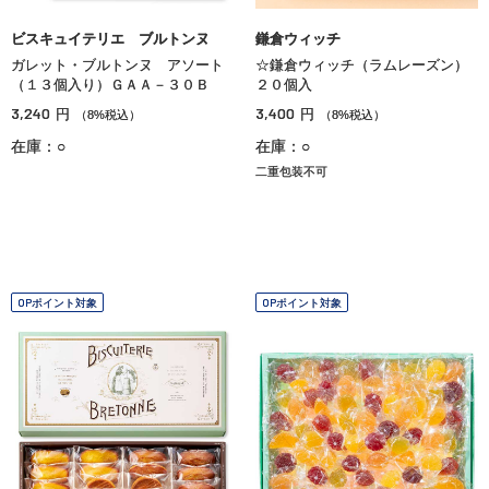
ビスキュイテリエ ブルトンヌ
鎌倉ウィッチ
ガレット・ブルトンヌ アソート
☆鎌倉ウィッチ（ラムレーズン）
（１３個入り）ＧＡＡ－３０Ｂ
２０個入
3,240
3,400
円
円
（8%税込）
（8%税込）
在庫：○
在庫：○
二重包装不可
OPポイント対象
OPポイント対象