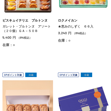
ビスキュイテリエ ブルトンヌ
ロクメイカン
ガレット・ブルトンヌ アソート
★恵みのしずく ６６入
（２０個）ＧＡ－５０Ｂ
3,240
円
（8%税込）
5,400
円
（8%税込）
在庫：○
在庫：○
OPポイント対象
冷蔵
OPポイント対象
冷蔵