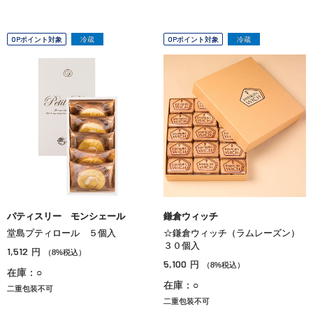
OPポイント対象
冷蔵
OPポイント対象
冷蔵
パティスリー モンシェール
鎌倉ウィッチ
堂島プティロール ５個入
☆鎌倉ウィッチ（ラムレーズン）
３０個入
1,512
円
（8%税込）
5,100
円
（8%税込）
在庫：○
在庫：○
二重包装不可
二重包装不可