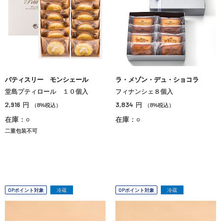
パティスリー モンシェール
ラ・メゾン・デュ・ショコラ
堂島プティロール １０個入
フィナンシェ８個入
2,916
3,834
円
円
（8%税込）
（8%税込）
在庫：○
在庫：○
二重包装不可
OPポイント対象
冷蔵
OPポイント対象
冷蔵