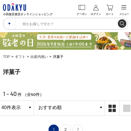
小田急百貨店オンラインショッピング
クーポン
ログイン
カート
メニュー
TOP
ギフト
出産内祝い
洋菓子
洋菓子
1 - 40
50
件 （全
件）
1
2