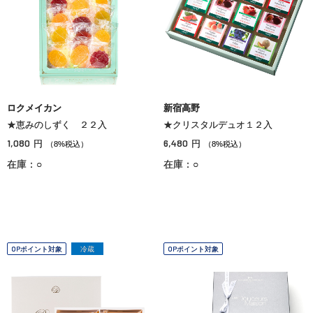
ロクメイカン
新宿高野
★恵みのしずく ２２入
★クリスタルデュオ１２入
1,080
6,480
円
円
（8%税込）
（8%税込）
在庫：○
在庫：○
OPポイント対象
冷蔵
OPポイント対象