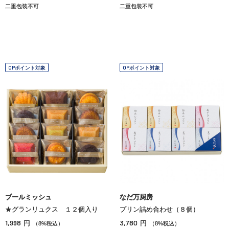
二重包装不可
二重包装不可
OPポイント対象
OPポイント対象
ブールミッシュ
なだ万厨房
★グランリュクス １２個入り
プリン詰め合わせ（８個）
1,998
3,780
円
円
（8%税込）
（8%税込）