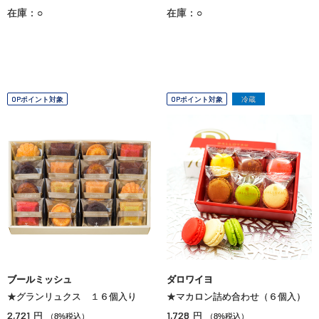
在庫：○
在庫：○
OPポイント対象
OPポイント対象
冷蔵
ブールミッシュ
ダロワイヨ
★グランリュクス １６個入り
★マカロン詰め合わせ（６個入）
2,721
1,728
円
円
（8%税込）
（8%税込）