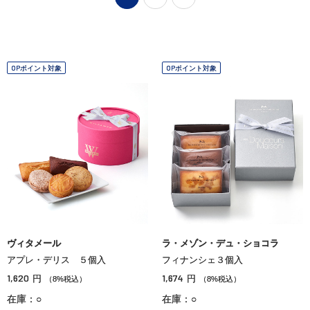
OPポイント対象
OPポイント対象
ヴィタメール
ラ・メゾン・デュ・ショコラ
アプレ・デリス ５個入
フィナンシェ３個入
1,620
1,674
円
円
（8%税込）
（8%税込）
在庫：○
在庫：○