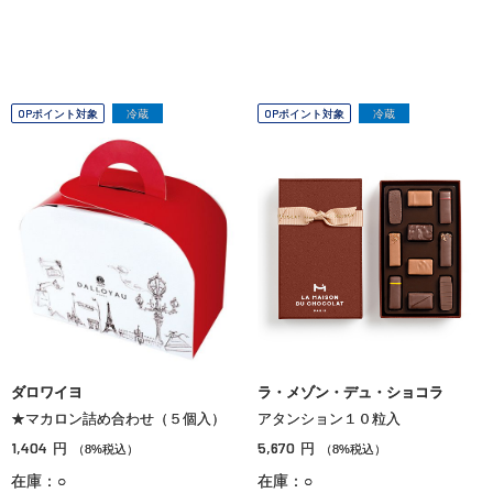
OPポイント対象
冷蔵
OPポイント対象
冷蔵
ダロワイヨ
ラ・メゾン・デュ・ショコラ
★マカロン詰め合わせ（５個入）
アタンション１０粒入
1,404
5,670
円
円
（8%税込）
（8%税込）
在庫：○
在庫：○