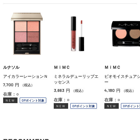
ルナソル
ＭｉＭＣ
ＭｉＭＣ
アイカラーレーションＮ
ミネラルデューリップエ
ビオモイスチュア
ッセンス
ー
7,700
円
（税込）
3,663
4,180
円
円
（税込）
（税込）
在庫：○
在庫：○
在庫：○
NEW
OPポイント対象
NEW
OPポイント対象
NEW
OPポイント