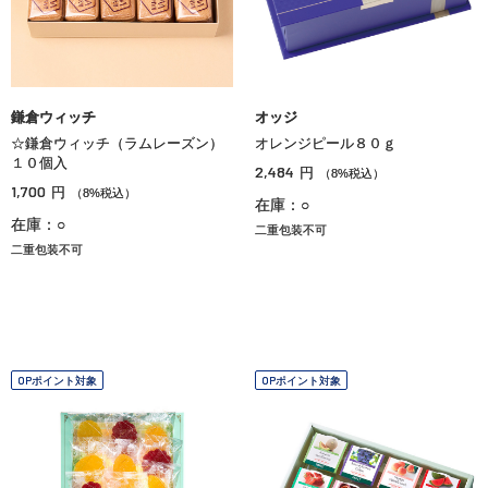
鎌倉ウィッチ
オッジ
☆鎌倉ウィッチ（ラムレーズン）
オレンジピール８０ｇ
１０個入
2,484
円
（8%税込）
1,700
円
（8%税込）
在庫：○
在庫：○
二重包装不可
二重包装不可
OPポイント対象
OPポイント対象