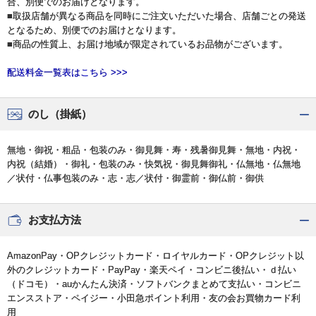
合、別便でのお届けとなります。
■取扱店舗が異なる商品を同時にご注文いただいた場合、店舗ごとの発送
となるため、別便でのお届けとなります。
■商品の性質上、お届け地域が限定されているお品物がございます。
配送料金一覧表はこちら >>>
のし（掛紙）
無地・御祝・粗品・包装のみ・御見舞・寿・残暑御見舞・無地・内祝・
内祝（結婚）・御礼・包装のみ・快気祝・御見舞御礼・仏無地・仏無地
／状付・仏事包装のみ・志・志／状付・御霊前・御仏前・御供
お支払方法
AmazonPay・OPクレジットカード・ロイヤルカード・OPクレジット以
外のクレジットカード・PayPay・楽天ペイ・コンビニ後払い・ｄ払い
（ドコモ）・auかんたん決済・ソフトバンクまとめて支払い・コンビニ
エンスストア・ペイジー・小田急ポイント利用・友の会お買物カード利
用