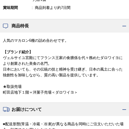
賞味期間
商品到着より約7日間
商品特長
人気のマカロン6種の詰め合わせです。
【ブランド紹介】
ヴェルサイユ宮殿にてフランス王家の食膳係を代々務めたダロワイヨに
より創業された美食の名門。
日本においても、その伝統の技と精神を受け継ぎ、日本の風土に合った
独創性を加味しながら、質の高い製品を提供しています。
★取扱売場
町田店地下１階＝洋菓子売場＜ダロワイヨ＞
お届けについて
■配送形態(常温・冷蔵・冷凍)が異なる商品を同時にご注文いただいた場