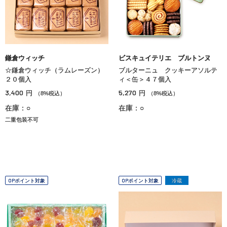
鎌倉ウィッチ
ビスキュイテリエ ブルトンヌ
☆鎌倉ウィッチ（ラムレーズン）
ブルターニュ クッキーアソルテ
２０個入
ィ＜缶＞４７個入
3,400
5,270
円
円
（8%税込）
（8%税込）
在庫：○
在庫：○
二重包装不可
OPポイント対象
OPポイント対象
冷蔵