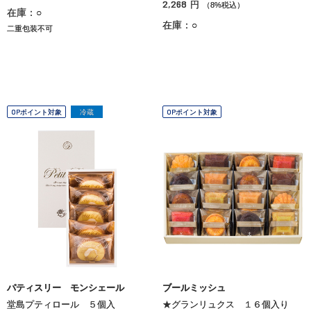
2,268
円
（8%税込）
在庫：○
在庫：○
二重包装不可
OPポイント対象
冷蔵
OPポイント対象
パティスリー モンシェール
ブールミッシュ
堂島プティロール ５個入
★グランリュクス １６個入り