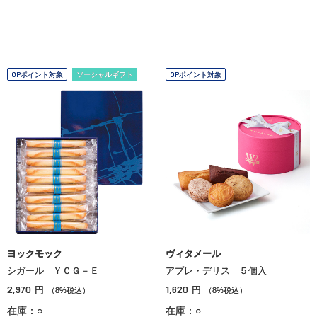
OPポイント対象
ソーシャルギフト
OPポイント対象
ヨックモック
ヴィタメール
シガール ＹＣＧ－Ｅ
アプレ・デリス ５個入
2,970
1,620
円
円
（8%税込）
（8%税込）
在庫：○
在庫：○