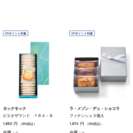
OPポイント対象
OPポイント対象
ヨックモック
ラ・メゾン・デュ・ショコラ
ビエオザマンド ＹＢＡ－Ｂ
フィナンシェ３個入
1,663
1,674
円
円
（8%税込）
（8%税込）
在庫：○
在庫：○