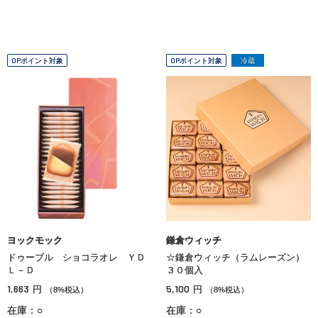
OPポイント対象
OPポイント対象
冷蔵
ヨックモック
鎌倉ウィッチ
ドゥーブル ショコラオレ ＹＤ
☆鎌倉ウィッチ（ラムレーズン）
Ｌ－Ｄ
３０個入
1,663
5,100
円
円
（8%税込）
（8%税込）
在庫：○
在庫：○