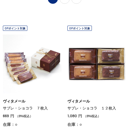
OPポイント対象
OPポイント対象
ヴィタメール
ヴィタメール
サブレ・ショコラ ７枚入
サブレ・ショコラ １２枚入
669
1,080
円
円
（8%税込）
（8%税込）
在庫：○
在庫：○