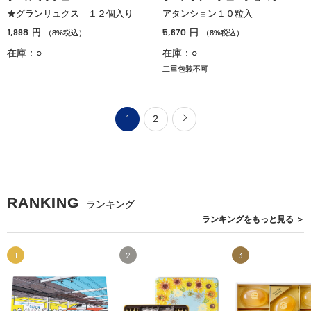
★グランリュクス １２個入り
アタンション１０粒入
1,998
5,670
円
円
（8%税込）
（8%税込）
在庫：○
在庫：○
二重包装不可
1
2
RANKING
ランキング
ランキングを
もっと見る
＞
1
2
3