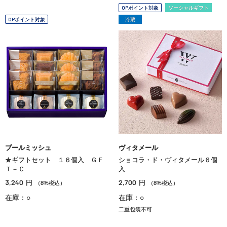
OPポイント対象
ソーシャルギフト
OPポイント対象
冷蔵
ブールミッシュ
ヴィタメール
★ギフトセット １６個入 ＧＦ
ショコラ・ド・ヴィタメール６個
Ｔ－Ｃ
入
3,240
2,700
円
円
（8%税込）
（8%税込）
在庫：○
在庫：○
二重包装不可