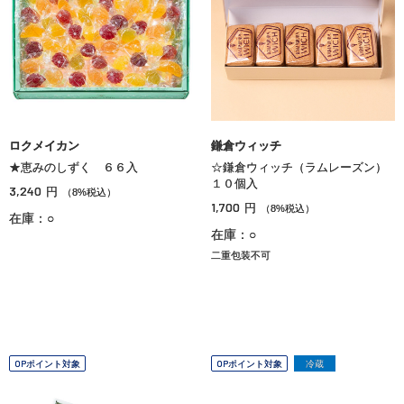
ロクメイカン
鎌倉ウィッチ
★恵みのしずく ６６入
☆鎌倉ウィッチ（ラムレーズン）
１０個入
3,240
円
（8%税込）
1,700
円
（8%税込）
在庫：○
在庫：○
二重包装不可
OPポイント対象
OPポイント対象
冷蔵