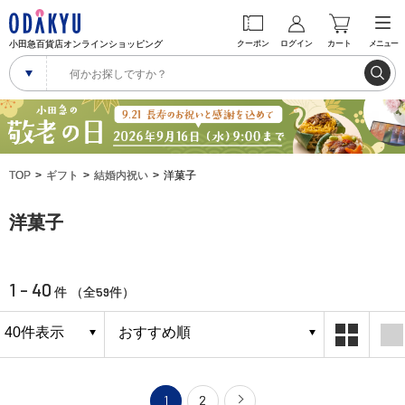
小田急百貨店オンラインショッピング
クーポン
ログイン
カート
メニュー
TOP
ギフト
結婚内祝い
洋菓子
洋菓子
1 - 40
59
件 （全
件）
1
2