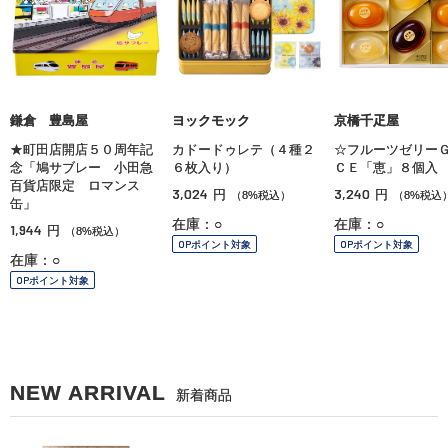
鎌倉 豊島屋
ヨックモック
京橋千疋屋
★町田店開店５０周年記
カドードゥレテ（４種２
☆フルーツゼリー
念「鳩サブレー 小田急
６枚入り）
ＣＥ「恵」８個入
百貨店限定 ロマンス
3,024
3,240
円
円
（8%税込）
（8%税込
缶」
在庫：○
在庫：○
1,944
円
（8%税込）
OPポイント対象
OPポイント対象
在庫：○
OPポイント対象
NEW ARRIVAL
新着商品