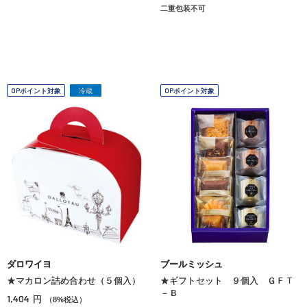
二重包装不可
OPポイント対象
冷蔵
OPポイント対象
ダロワイヨ
ブールミッシュ
★マカロン詰め合わせ（５個入）
★ギフトセット ９個入 ＧＦＴ
－Ｂ
1,404
円
（8%税込）