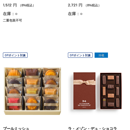
1,512
2,721
円
円
（8%税込）
（8%税込）
在庫：○
在庫：○
二重包装不可
OPポイント対象
OPポイント対象
冷蔵
ブールミッシュ
ラ・メゾン・デュ・ショコラ