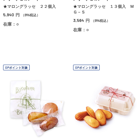
★マロングラッセ ２２個入
★マロングラッセ １３個入 Ｍ
Ｇ－Ｓ
5,940
円
（8%税込）
3,564
円
（8%税込）
在庫：○
在庫：○
OPポイント対象
OPポイント対象