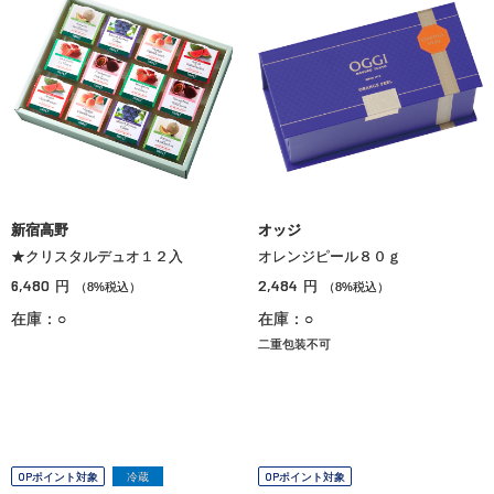
新宿高野
オッジ
★クリスタルデュオ１２入
オレンジピール８０ｇ
6,480
2,484
円
円
（8%税込）
（8%税込）
在庫：○
在庫：○
二重包装不可
OPポイント対象
冷蔵
OPポイント対象