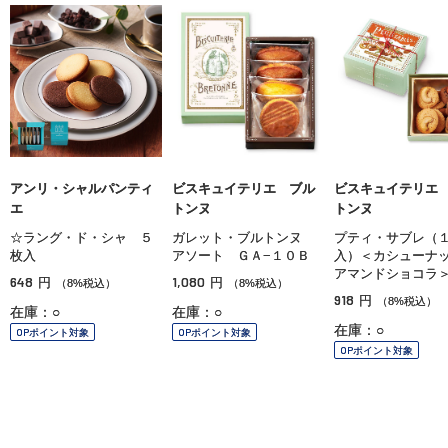
アンリ・シャルパンティ
ビスキュイテリエ ブル
ビスキュイテリエ
エ
トンヌ
トンヌ
☆ラング・ド・シャ ５
ガレット・ブルトンヌ
プティ・サブレ（
枚入
アソート ＧＡ−１０Ｂ
入）＜カシューナ
アマンドショコラ
648
1,080
円
円
（8%税込）
（8%税込）
918
円
（8%税込）
在庫：○
在庫：○
在庫：○
OPポイント対象
OPポイント対象
OPポイント対象