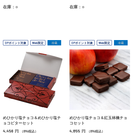
在庫：○
在庫：○
OPポイント対象
Web限定
冷蔵
OPポイント対象
Web限定
冷蔵
めひかり塩チョコ＆めひかり塩チ
めひかり塩チョコ＆紅玉林檎チョ
ョコビターセット
コセット
4,456
4,855
円
円
（8%税込）
（8%税込）