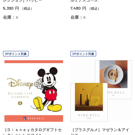
レクション］ハッピー
ルミナスコース
5,390
7,480
円
円
（税込）
（税込）
在庫：○
在庫：○
OPポイント対象
OPポイント対象
［Ｄｉｓｎｅｙカタログギフトセ
［プラスグルメ］マゼラン＆アイ