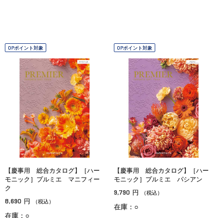
OPポイント対象
OPポイント対象
【慶事用 総合カタログ】［ハー
【慶事用 総合カタログ】［ハー
モニック］プルミエ マニフィー
モニック］プルミエ パシアン
ク
9,790
円
（税込）
8,690
円
（税込）
在庫：○
在庫：○