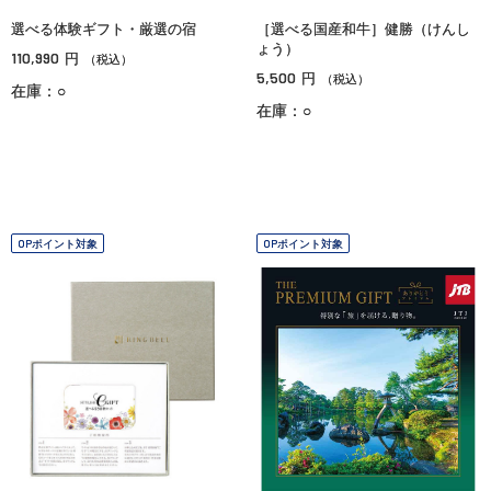
選べる体験ギフト・厳選の宿
［選べる国産和牛］健勝（けんし
ょう）
110,990
円
（税込）
5,500
円
（税込）
在庫：○
在庫：○
OPポイント対象
OPポイント対象