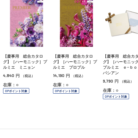
【慶事用 総合カタロ
【慶事用 総合カタロ
【慶事用 総合カ
グ】［ハーモニック］プ
グ】［ハーモニック］プ
グ】［ハーモニ
ルミエ ミニョン
ルミエ プロプル
プルミエ ｅ−ｂ
パシアン
4,840
14,190
円
円
（税込）
（税込）
9,790
円
（税込）
在庫：○
在庫：○
在庫：○
OPポイント対象
OPポイント対象
OPポイント対象