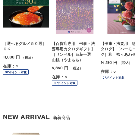
［選べるグルメ５０選］
【百貨店専用 弔事・法
【弔事・法要用 
ＧＫ
要専用カタログギフト】
タログ】［ハーモ
［リンベル］百花一選
ク］和 袷＜あわ
11,000
円
（税込）
山桃（やまもも）
14,190
円
（税込）
在庫：○
4,840
円
（税込）
在庫：○
OPポイント対象
在庫：○
OPポイント対象
OPポイント対象
NEW ARRIVAL
新着商品