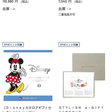
110,990
7,040
円
円
（税込）
（税込）
在庫：○
在庫：○
二重包装不可
OPポイント対象
OPポイント対象
［Ｄｉｓｎｅｙカタログギフトセ
ＳＴＹＬＩＳＨ ｅ－ＧＩＦＴ