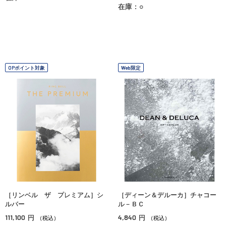
在庫：○
OPポイント対象
Web限定
［リンベル ザ プレミアム］シ
［ディーン＆デルーカ］チャコー
ルバー
ル－ＢＣ
111,100
4,840
円
円
（税込）
（税込）