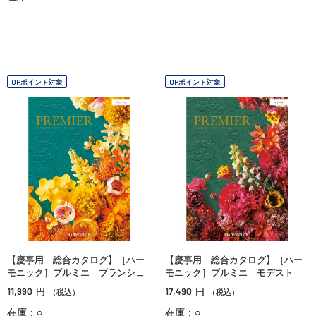
OPポイント対象
OPポイント対象
【慶事用 総合カタログ】［ハー
【慶事用 総合カタログ】［ハー
モニック］プルミエ ブランシェ
モニック］プルミエ モデスト
11,990
17,490
円
円
（税込）
（税込）
在庫：○
在庫：○