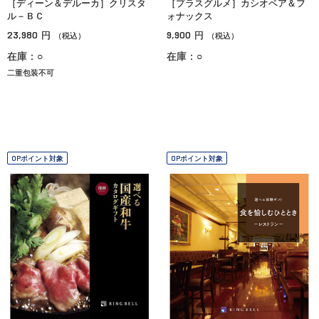
［ディーン＆デルーカ］クリスタ
［プラスグルメ］カシオペア＆フ
ル－ＢＣ
ォナックス
23,980
9,900
円
円
（税込）
（税込）
在庫：○
在庫：○
二重包装不可
OPポイント対象
OPポイント対象