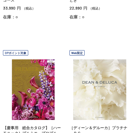
コース
とき
33,990
22,990
円
円
（税込）
（税込）
在庫：○
在庫：○
OPポイント対象
Web限定
【慶事用 総合カタログ】［ハー
［ディーン＆デルーカ］プラチナ