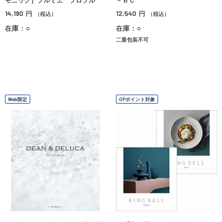
モニック］プルミエ プロプル
－ＢＣ
14,190
12,540
円
円
（税込）
（税込）
在庫：○
在庫：○
二重包装不可
Web限定
OPポイント対象