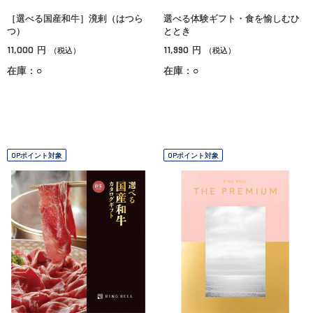
［選べる国産和牛］溌剌（はつら
選べる体験ギフト・食を愉しむひ
つ）
ととき
11,000
11,990
円
円
（税込）
（税込）
在庫：○
在庫：○
OPポイント対象
OPポイント対象