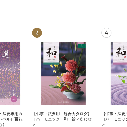
3
4
・法要専用カ
【弔事・法要用 総合カタログ】
【弔事・法要
ンベル］百花
［ハーモニック］和 袷＜あわせ
［ハーモニッ
も）
＞
＞