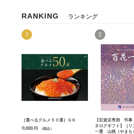
RANKING
ランキング
1
2
［選べるグルメ５０選］ＧＫ
【百貨店専用 弔事
タログギフト】［リ
11,000
円
（税込）
一選 山桃（やまも