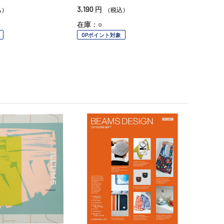
3,190
円
込）
（税込）
在庫：○
OPポイント対象