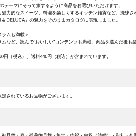
つのテーマにそって旅するように商品をお選びいただけます。
も魅力的なスイーツ、料理を楽しくするキッチン雑貨など、洗練さ
 & DELUCA」の魅力をそのままカタログに表現しました。
コラムも満載＞
ラムなど、読んで“おいしい”コンテンツも満載。商品を選んだ後も
00円（税込）、送料440円（税込）が含まれています。
限定されているお品物がございます。
・御見舞・寿・残暑御見舞・無地・内祝・内祝（結婚）・御礼・包