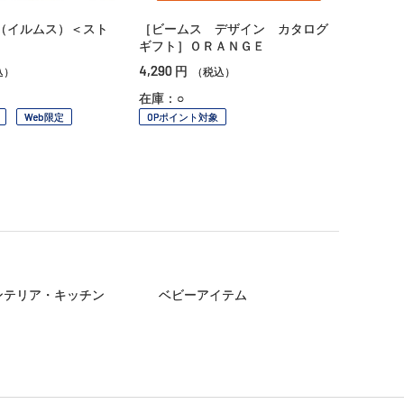
（イルムス）＜スト
［ビームス デザイン カタログ
ギフト］ＯＲＡＮＧＥ
4,290
円
込）
（税込）
在庫：○
Web限定
OPポイント対象
ンテリア・キッチン
ベビーアイテム