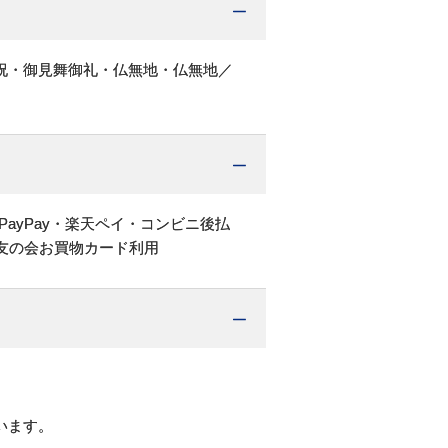
祝・御見舞御礼・仏無地・仏無地／
PayPay・楽天ペイ・コンビニ後払
友の会お買物カード利用
います。