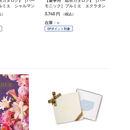
合カタログ】［ハー
【慶事用 総合カタログ】［ハー
ルミエ シャルマン
モニック］プルミエ エクラタン
3,740
円
込）
（税込）
在庫：○
OPポイント対象