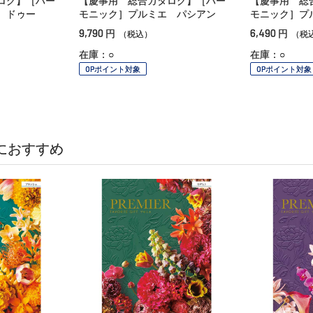
ログ】［ハー
【慶事用 総合カタログ】［ハー
【慶事用 総
 ドゥー
モニック］プルミエ パシアン
モニック］プ
9,790
6,490
円
円
（税込）
（税
在庫：○
在庫：○
OPポイント対象
OPポイント対象
におすすめ