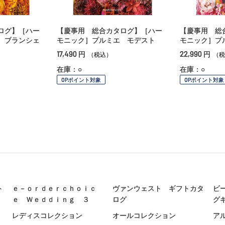
ログ】［ハー
【慶事用 総合カタログ】［ハー
【慶事用 総
 ブランシェ
モニック］プルミエ モデスト
モニック］プ
17,490
22,990
円
円
（税込）
（税
在庫：○
在庫：○
OPポイント対象
OPポイント対象
ト
ｅ－ｏｒｄｅｒｃｈｏｉｃ
ヴァンウェスト ギフトカタ
ビ
ｅ Ｗｅｄｄｉｎｇ ３
ログ
グ
レディスコレクション
オールコレクション
ア