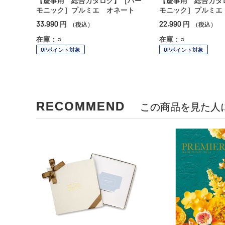
【慶事用 総合カタログ】［ハー
【慶事用 総合カタ
モニック］プルミエ オネート
モニック］プルミエ
33,990
22,990
円
円
（税込）
（税込）
在庫：○
在庫：○
OPポイント対象
OPポイント対象
RECOMMEND
この商品を見た人