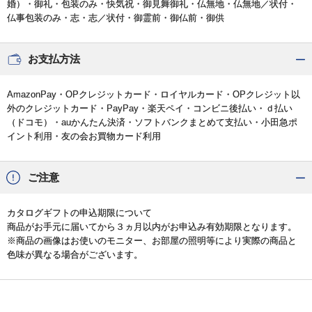
婚）・御礼・包装のみ・快気祝・御見舞御礼・仏無地・仏無地／状付・
仏事包装のみ・志・志／状付・御霊前・御仏前・御供
お支払方法
AmazonPay・OPクレジットカード・ロイヤルカード・OPクレジット以
外のクレジットカード・PayPay・楽天ペイ・コンビニ後払い・ｄ払い
（ドコモ）・auかんたん決済・ソフトバンクまとめて支払い・小田急ポ
イント利用・友の会お買物カード利用
ご注意
カタログギフトの申込期限について
商品がお手元に届いてから３ヵ月以内がお申込み有効期限となります。
※商品の画像はお使いのモニター、お部屋の照明等により実際の商品と
色味が異なる場合がございます。