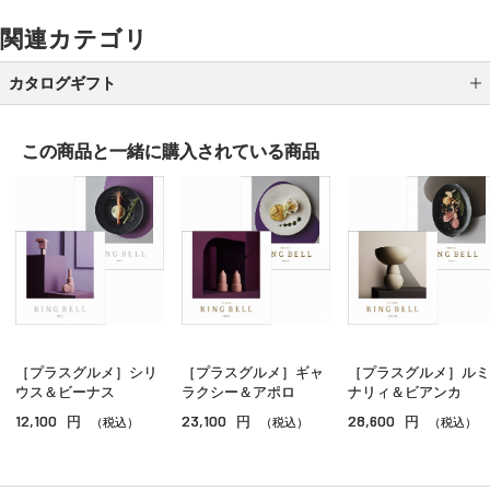
関連カテゴリ
カタログギフト
DEAN ＆ DELUCA
この商品と一緒に
購入されている商品
アルバム式 カタログギフト
ｅ－ｏｒｄｅｒｃｈｏｉｃｅ Ｗｅｄｄｉｎｇ ３
ヴァンウェスト ギフトカタログ
ビームス デザイン カタログギフト
テーブルストーリー
［プラスグルメ］シリ
［プラスグルメ］ギャ
［プラスグルメ］ルミ
ＳＴＹＬＩＳＨ ｅ－ＧＩＦＴ
ウス＆ビーナス
ラクシー＆アポロ
ナリィ＆ビアンカ
12,100
23,100
28,600
円
円
円
メンズコレクション
（税込）
（税込）
（税込）
レディスコレクション