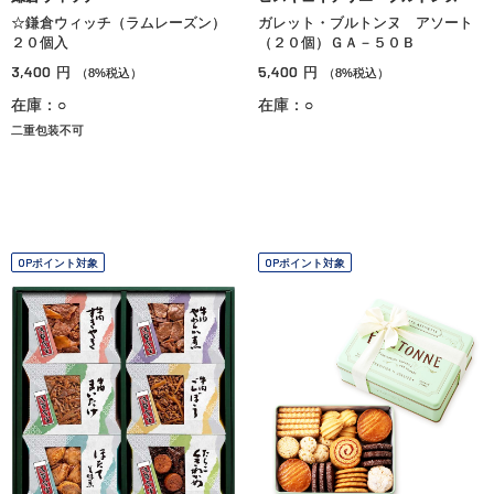
☆鎌倉ウィッチ（ラムレーズン）
ガレット・ブルトンヌ アソート
２０個入
（２０個）ＧＡ－５０Ｂ
3,400
5,400
円
円
（8%税込）
（8%税込）
在庫：○
在庫：○
二重包装不可
OPポイント対象
OPポイント対象