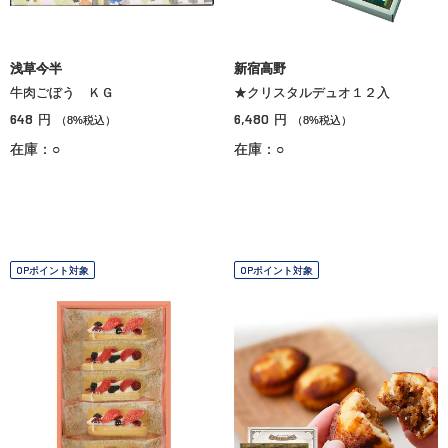
浅草今半
新宿高野
牛肉ごぼう ＫＧ
★クリスタルデュオ１２入
648
6,480
円
円
（8%税込）
（8%税込）
在庫：○
在庫：○
OPポイント対象
OPポイント対象