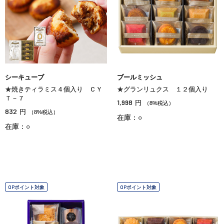
シーキューブ
ブールミッシュ
★焼きティラミス４個入り ＣＹ
★グランリュクス １２個入り
Ｔ－７
1,998
円
（8%税込）
832
円
（8%税込）
在庫：○
在庫：○
OPポイント対象
OPポイント対象