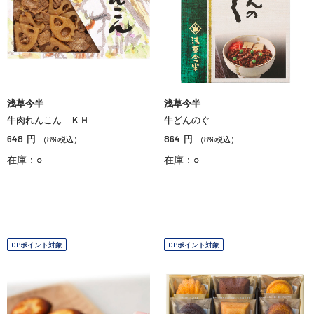
浅草今半
浅草今半
牛肉れんこん ＫＨ
牛どんのぐ
648
864
円
円
（8%税込）
（8%税込）
在庫：○
在庫：○
OPポイント対象
OPポイント対象