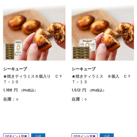
シーキューブ
シーキューブ
★焼きティラミス６個入り ＣＹ
★焼きティラミス ８個入 ＣＹ
Ｔ－１０
Ｔ－１３
1,188
1,512
円
円
（8%税込）
（8%税込）
在庫：○
在庫：○
OPポイント対象
冷蔵
OPポイント対象
冷蔵