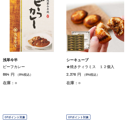
浅草今半
シーキューブ
ビーフカレー
★焼きティラミス １２個入
864
2,376
円
円
（8%税込）
（8%税込）
在庫：○
在庫：○
OPポイント対象
OPポイント対象