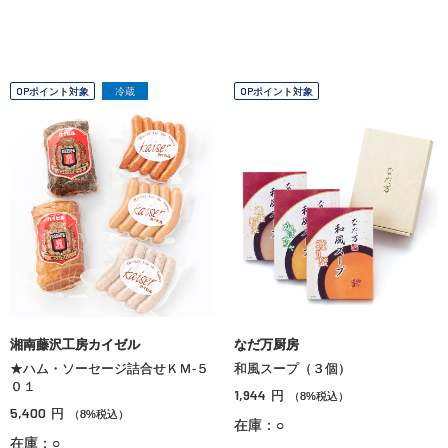
OPポイント対象
冷蔵
OPポイント対象
湘南藤沢工房カイゼル
なだ万厨房
★ハム・ソーセージ詰合せＫＭ‐５
和風スープ（３個）
０１
1,944
円
（8%税込）
5,400
円
（8%税込）
在庫：○
在庫：○