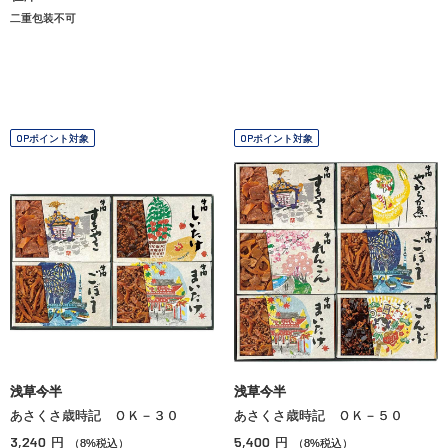
二重包装不可
OPポイント対象
OPポイント対象
浅草今半
浅草今半
あさくさ歳時記 ＯＫ－３０
あさくさ歳時記 ＯＫ－５０
3,240
5,400
円
円
（8%税込）
（8%税込）