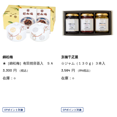
錦松梅
京橋千疋屋
★［錦松梅］有田焼容器入 ＳＡ
☆ジャム（１３０ｇ）３本入
3,300
3,564
円
円
（税込）
（8%税込）
在庫：○
在庫：○
OPポイント対象
OPポイント対象