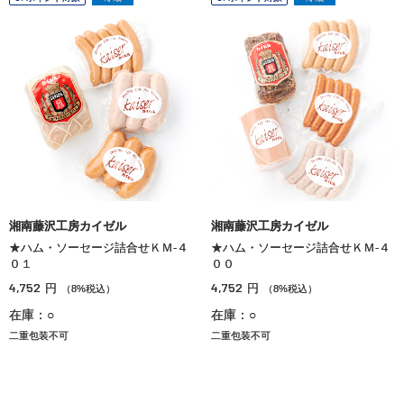
湘南藤沢工房カイゼル
湘南藤沢工房カイゼル
★ハム・ソーセージ詰合せＫＭ‐４
★ハム・ソーセージ詰合せＫＭ‐４
０１
００
4,752
4,752
円
円
（8%税込）
（8%税込）
在庫：○
在庫：○
二重包装不可
二重包装不可