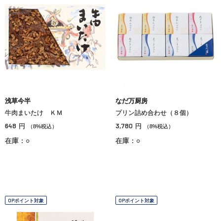
浅草今半
なだ万厨房
牛肉まいたけ ＫＭ
プリン詰め合わせ（８個）
648
3,780
円
円
（8%税込）
（8%税込）
在庫：○
在庫：○
OPポイント対象
OPポイント対象