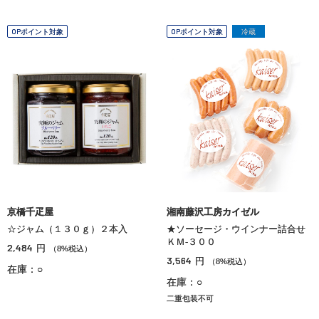
OPポイント対象
OPポイント対象
冷蔵
京橋千疋屋
湘南藤沢工房カイゼル
☆ジャム（１３０ｇ）２本入
★ソーセージ・ウインナー詰合せ
ＫＭ‐３００
2,484
円
（8%税込）
3,564
円
（8%税込）
在庫：○
在庫：○
二重包装不可