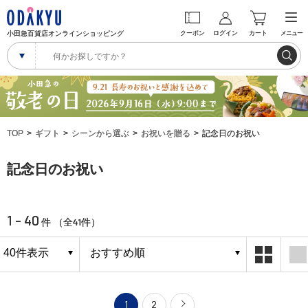
小田急百貨店オンラインショッピング
クーポン
ログイン
カート
メニュー
TOP
ギフト
シーンから選ぶ
お祝いを贈る
記念日のお祝い
記念日のお祝い
1 - 40
41
件 （全
件）
1
2