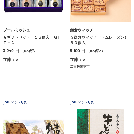
ブールミッシュ
鎌倉ウィッチ
★ギフトセット １６個入 ＧＦ
☆鎌倉ウィッチ（ラムレーズン）
Ｔ－Ｃ
３０個入
3,240
5,100
円
円
（8%税込）
（8%税込）
在庫：○
在庫：○
二重包装不可
OPポイント対象
OPポイント対象