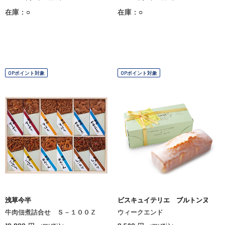
在庫：○
在庫：○
OPポイント対象
OPポイント対象
浅草今半
ビスキュイテリエ ブルトンヌ
牛肉佃煮詰合せ Ｓ－１００Ｚ
ウィークエンド