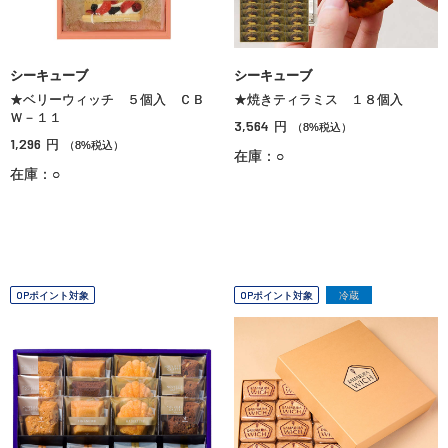
シーキューブ
シーキューブ
★ベリーウィッチ ５個入 ＣＢ
★焼きティラミス １８個入
Ｗ－１１
3,564
円
（8%税込）
1,296
円
（8%税込）
在庫：○
在庫：○
OPポイント対象
OPポイント対象
冷蔵