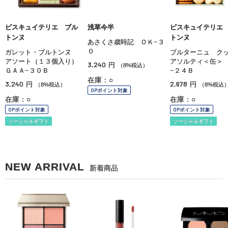
ビスキュイテリエ ブル
浅草今半
ビスキュイテリエ
トンヌ
トンヌ
あさくさ歳時記 ＯＫ−３
０
ガレット・ブルトンヌ
ブルターニュ ク
アソート（１３個入り）
アソルティ＜缶＞
3,240
円
（8%税込）
ＧＡＡ−３０Ｂ
−２４Ｂ
在庫：○
3,240
2,678
円
円
（8%税込）
（8%税込
OPポイント対象
在庫：○
在庫：○
OPポイント対象
OPポイント対象
ソーシャルギフト
ソーシャルギフト
NEW ARRIVAL
新着商品