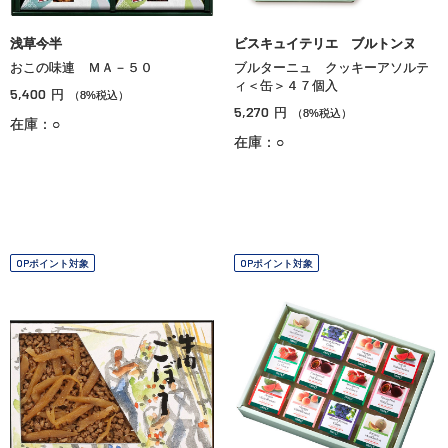
浅草今半
ビスキュイテリエ ブルトンヌ
おこの味連 ＭＡ－５０
ブルターニュ クッキーアソルテ
ィ＜缶＞４７個入
5,400
円
（8%税込）
5,270
円
（8%税込）
在庫：○
在庫：○
OPポイント対象
OPポイント対象