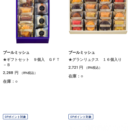
ブールミッシュ
ブールミッシュ
★ギフトセット ９個入 ＧＦＴ
★グランリュクス １６個入り
－Ｂ
2,721
円
（8%税込）
2,268
円
（8%税込）
在庫：○
在庫：○
OPポイント対象
OPポイント対象