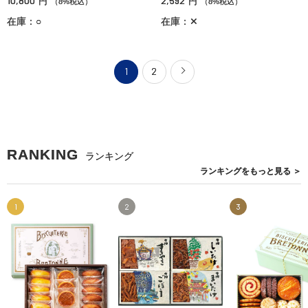
10,800
2,592
円
円
（8%税込）
（8%税込）
在庫：○
在庫：✕
1
2
RANKING
ランキング
ランキングを
もっと見る
＞
1
2
3