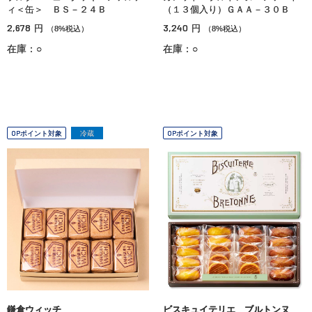
ィ＜缶＞ ＢＳ－２４Ｂ
（１３個入り）ＧＡＡ－３０Ｂ
2,678
3,240
円
円
（8%税込）
（8%税込）
在庫：○
在庫：○
OPポイント対象
冷蔵
OPポイント対象
鎌倉ウィッチ
ビスキュイテリエ ブルトンヌ