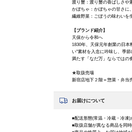
渡り蟹：渡り蟹の香ばしさや
かぼちゃ：かぼちゃの甘さに
繊維野菜：ごぼうの味わいを
【ブランド紹介】
天保から令和へ
1830年、天保元年創業の日
い”素材を入念に吟味し、季
満たす「なだ万」ならではの
★取扱売場
新宿店地下２階＝惣菜・弁当
お届けについて
■配送形態(常温・冷蔵・冷凍
■取扱店舗が異なる商品を同