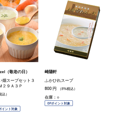
aazel（敬老の日）
崎陽軒
い畑スープセット３
ふかひれスープ
Ｍ２９Ａ３Ｐ
800
円
（8%税込）
税込）
在庫：○
OPポイント対象
Pポイント対象