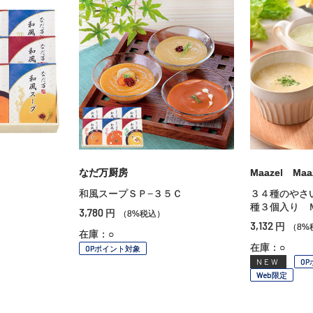
なだ万厨房
Maazel M
Ｃ
和風スープＳＰ−３５Ｃ
３４種のやさ
種３個入り 
3,780
円
（8%税込）
3,132
円
（8%
在庫：○
在庫：○
OPポイント対象
NEW
O
Web限定