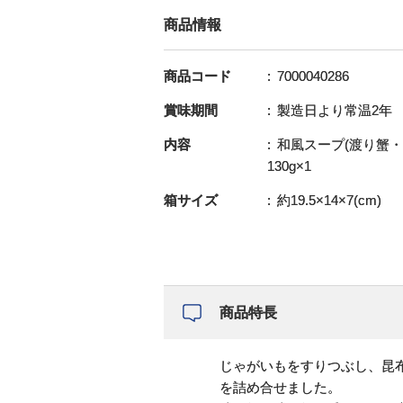
商品情報
商品コード
7000040286
賞味期間
製造日より常温2年
内容
和風スープ(渡り蟹・
130g×1
箱サイズ
約19.5×14×7(cm)
商品特長
じゃがいもをすりつぶし、昆
を詰め合せました。