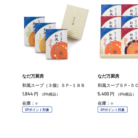
なだ万厨房
なだ万厨房
和風スープ（３個）ＳＰ−１８Ｂ
和風スープＳＰ−５
1,944
5,400
円
円
（8%税込）
（8%税込）
在庫：○
在庫：○
OPポイント対象
OPポイント対象