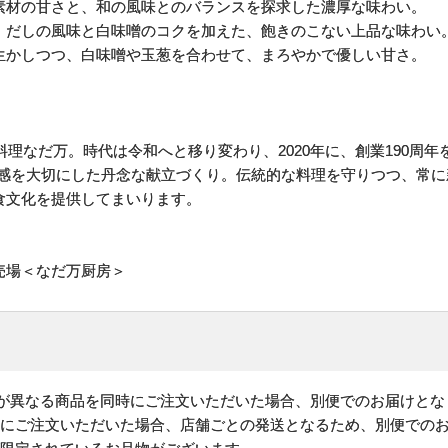
素材の甘さと、和の風味とのバランスを探求した濃厚な味わい。
、だしの風味と白味噌のコクを加えた、飽きのこない上品な味わい
生かしつつ、白味噌や玉葱を合わせて、まろやかで優しい甘さ。
本料理なだ万。時代は令和へと移り変わり、2020年に、創業190周
節感を大切にした丹念な献立づくり。伝統的な料理を守りつつ、常
食文化を提供してまいります。
売場＜なだ万厨房＞
)が異なる商品を同時にご注文いただいた場合、別便でのお届けとな
時にご注文いただいた場合、店舗ごとの発送となるため、別便での