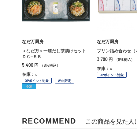
なだ万厨房
なだ万厨房
＜なだ万＞一膳だし茶漬けセット
プリン詰め合わせ（
ＤＣ−５Ｂ
3,780
円
（8%税込）
5,400
円
（8%税込）
在庫：○
在庫：○
OPポイント対象
OPポイント対象
Web限定
冷凍
RECOMMEND
この商品を見た人