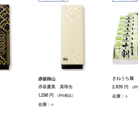
きねうち麺 
赤坂柿山
2,835
赤坂慶凰 真珠缶
円
（8
1,296
円
）
（8%税込）
在庫：○
在庫：○