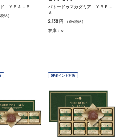
ド ＹＢＡ－Ｂ
バトードゥマカダミア ＹＢＥ－
Ａ
%税込）
2,138
円
（8%税込）
在庫：○
象
OPポイント対象