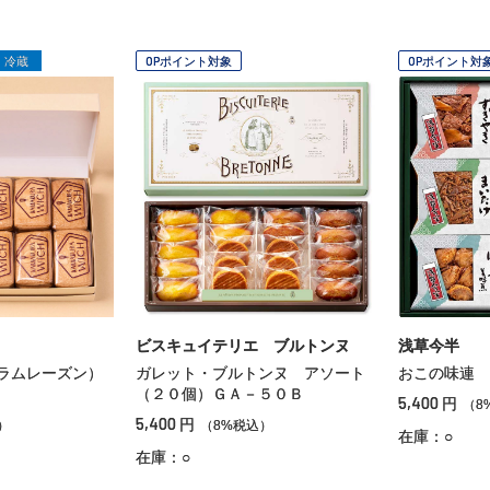
冷蔵
OPポイント対象
OPポイント対
ビスキュイテリエ ブルトンヌ
浅草今半
ラムレーズン）
ガレット・ブルトンヌ アソート
おこの味連 
（２０個）ＧＡ－５０Ｂ
5,400
円
（8
5,400
円
）
（8%税込）
在庫：○
在庫：○