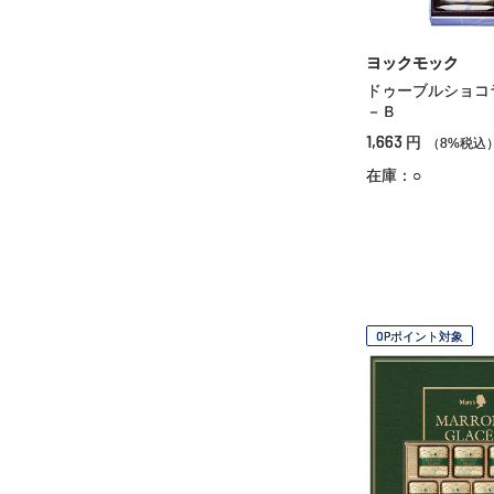
ヨックモック
ドゥーブルショコ
－Ｂ
1,663
円
（8%税込
在庫：○
OPポイント対象