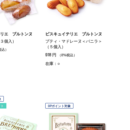
リエ ブルトンヌ
ビスキュイテリエ ブルトンヌ
３個入）
プティ・マドレーヌ＜バニラ＞
（５個入）
税込）
918
円
（8%税込）
在庫：○
象
フト
OPポイント対象