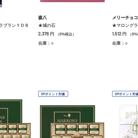
森八
メリーチョコ
ラブランＹＤＢ
★城の石
★マロングラ
2,376
1,512
円
円
（8%税込）
（8
）
在庫：○
在庫：○
OPポイント対象
OPポイント対