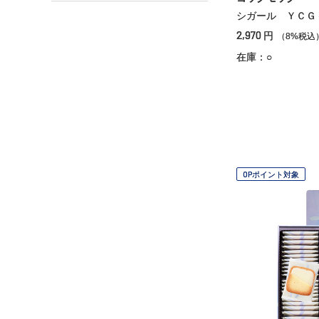
シガール ＹＣＧ
2,970
円
（8%税込
在庫：○
OPポイント対象