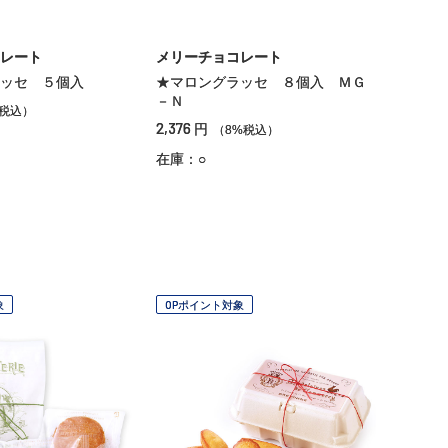
レート
メリーチョコレート
ッセ ５個入
★マロングラッセ ８個入 ＭＧ
－Ｎ
%税込）
2,376
円
（8%税込）
在庫：○
象
OPポイント対象