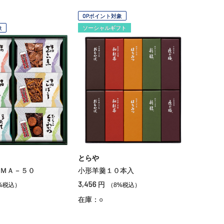
OPポイント対象
象
ソーシャルギフト
とらや
ＭＡ－５０
小形羊羹１０本入
3,456
円
%税込）
（8%税込）
在庫：○