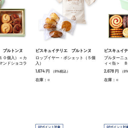
 ブルトンヌ
ビスキュイテリエ ブルトンヌ
ビスキュイテ
１０個入）＜カ
ロップイヤー・ポシェット（５個
ブルターニュ
マンドショコラ
入）
ィ＜缶＞ Ｂ
1,674
2,678
円
円
（8%税込）
（8
在庫：○
在庫：○
OPポイント対象
OPポイント対