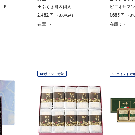
－Ｅ
★ふくさ餅８個入
ビエオザマン
2,482
1,663
円
円
）
（8%税込）
（8
在庫：○
在庫：○
OPポイント対象
OPポイント対