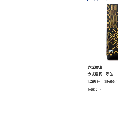
赤坂柿山
赤坂慶長 墨缶
1,296
円
（8%税込
在庫：○