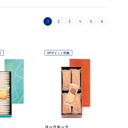
1
2
3
4
5
象
OPポイント対象
ヨックモック