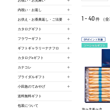
お祝い・お見舞い
内祝い・お返し
1 - 40
件 （全
お供え・お香典返し・ご法要
カタログギフト
フラワーギフト
OPポイント対象
ソーシャルギフト
ギフトギャラリーナナフロ
カタログeギフト
カナコレ
ブライダルギフト
小田急のてみやげ
送料無料ギフト
包装について
ヨックモック