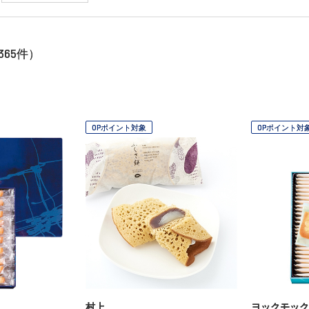
365
件）
OPポイント対象
OPポイント対
村上
ヨックモック