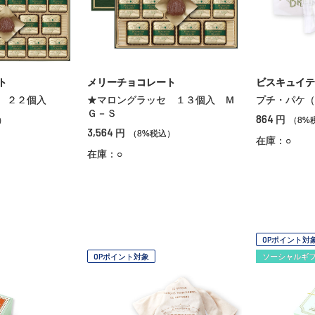
ト
メリーチョコレート
ビスキュイテ
 ２２個入
★マロングラッセ １３個入 Ｍ
プチ・パケ（
Ｇ－Ｓ
864
円
）
（8%
3,564
円
（8%税込）
在庫：○
在庫：○
OPポイント対
OPポイント対象
ソーシャルギ