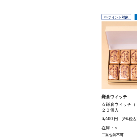
OPポイント対象
鎌倉ウィッチ
☆鎌倉ウィッチ（
２０個入
3,400
円
（8%税込
在庫：○
二重包装不可