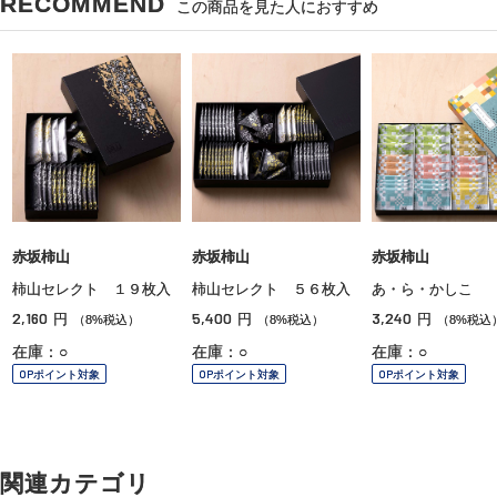
RECOMMEND
この商品を見た人におすすめ
赤坂柿山
赤坂柿山
赤坂柿山
柿山セレクト １９枚入
柿山セレクト ５６枚入
あ・ら・かしこ
2,160
5,400
3,240
円
円
円
（8%税込）
（8%税込）
（8%税込
在庫：○
在庫：○
在庫：○
OPポイント対象
OPポイント対象
OPポイント対象
関連カテゴリ