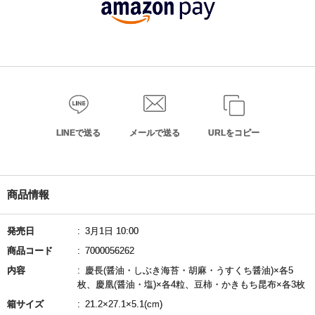
LINEで送る
メールで送る
URLをコピー
商品情報
発売日
3月1日 10:00
商品コード
7000056262
内容
慶長(醤油・しぶき海苔・胡麻・うすくち醤油)×各5
枚、慶凰(醤油・塩)×各4粒、豆柿・かきもち昆布×各3枚
箱サイズ
21.2×27.1×5.1(cm)