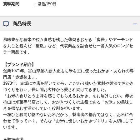
賞味期間
常温150日
商品特長
風味豊かな糯米の粒々食感を残した薄焼きおかき「慶長」やアーモンド
を丸ごと包んだ「慶凰」など、代表商品を詰合せた一番人気のロングセ
ラー商品です。
【ブランド紹介】
創業1971年。富山県産の新大正もち米を主に使ったおかき・あられの専
門店「赤坂柿山」。
1973年、赤坂に本店を開いてから、こだわり抜いた素材や製法でおかき
づくりを行い、長い間お客様から愛され続けてきました。
「お米の香りとうま味を感じてもらえるおかき」をお届けしたい。赤坂
柿山は米菓専門店として、おかきづくりの主役である「お米」の美味し
さを損なわず活かしていく役割を担います。
一粒ひと粒同じ物のないお米だから、製造者の都合ではなく、お米に合
わせて作っていく。そんな「お米に優しいおかきづくり」を大切にして
います。
★取扱売場