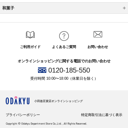
和菓子
飴
甘納豆
かりんとう
ご利用ガイド
よくあるご質問
お問い合わせ
饅頭
オンラインショッピングに関する電話でのお問い合わせ
あんみつ
0120-185-550
ぜんざい・おしるこ
受付時間 10:00〜18:00（休業日を除く）
最中
カステラ
小田急百貨店オンラインショッピング
その他の和菓子
プライバシーポリシー
特定商取引法に基づく表示
煎餅
Copyright © Odakyu Department Store Co.,Ltd. , All Rights Reserved.