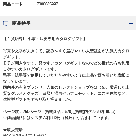
商品コード
7000085997
商品特長
【百貨店専用 弔事・法要専用カタログギフト】
写真や文字が大きくて、読みやすく選びやすい大型誌面が人気のカタロ
グギフト。
冊子が開きやすく、見やすいカタログギフトなのでどの世代の方も利用
しやすいカタログギフトです。
弔事・法事等で使用していただきやすいように上品で落ち着いた表紙に
なっています。
国内外の有名ブランド、人気のセレクトショップをはじめ、厳選した上
質なグルメとグッズ、日帰り温泉やカフェチケット、エステ体験など、
体験型ギフトをずらり取り揃えました。
ページ数：260ページ、掲載商品：620点掲載(内グルメ約180点)
※商品価格にはシステム料880円（税込）が含まれています。
★取扱売場
新宿店7階＝ギフトサロン