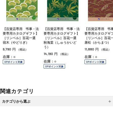
【百貨店専用 弔事・法
【百貨店専用 弔事・法
【百貨店専用 弔
要専用カタログギフト】
要専用カタログギフト】
要専用カタログギ
［リンベル］百花一選
［リンベル］百花一選
［リンベル］百
宿木（やどりぎ）
秋海棠（しゅうかいど
唐松（からまつ）
う）
9,790
11,880
円
円
（税込）
（税込）
14,190
円
（税込）
在庫：○
在庫：○
在庫：○
OPポイント対象
OPポイント対象
OPポイント対象
関連カテゴリ
カテゴリから選ぶ
スイーツ