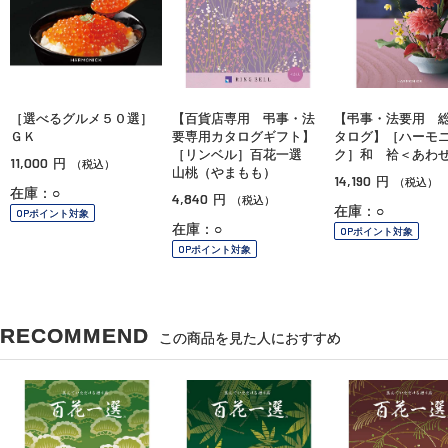
［選べるグルメ５０選］
【百貨店専用 弔事・法
【弔事・法要用 
ＧＫ
要専用カタログギフト】
タログ】［ハーモ
［リンベル］百花一選
ク］和 袷＜あわ
11,000
円
（税込）
山桃（やまもも）
14,190
円
（税込）
在庫：○
4,840
円
（税込）
在庫：○
OPポイント対象
在庫：○
OPポイント対象
OPポイント対象
RECOMMEND
この商品を見た人におすすめ