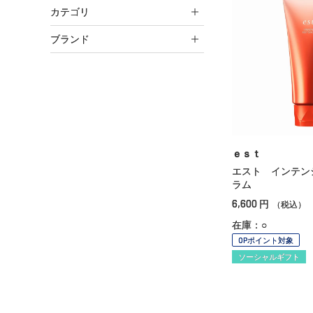
カテゴリ
ブランド
ｅｓｔ
エスト インテン
ラム
6,600
円
（税込）
在庫：○
OPポイント対象
ソーシャルギフト