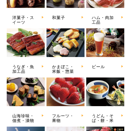
洋菓子・ス
和菓子
ハム・肉加
イーツ
工品
うなぎ・魚
かまぼこ・
ビール
加工品
米飯・惣菜
山海珍味・
フルーツ・
うどん・そ
佃煮・漬物
果物
ば・餅・米