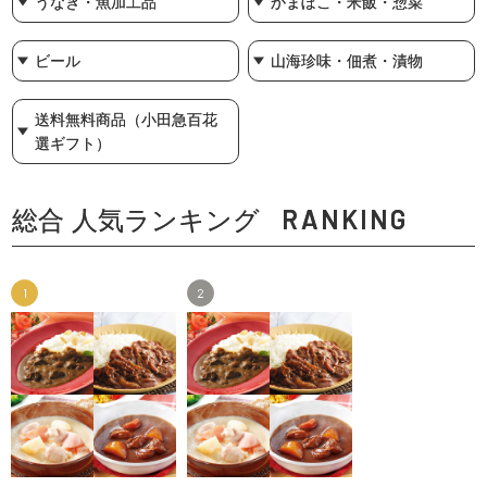
うなぎ・魚加工品
かまぼこ・米飯・惣菜
ビール
山海珍味・佃煮・漬物
送料無料商品（小田急百花
選ギフト）
RANKING
総合 人気ランキング
1
2