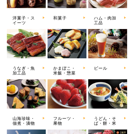
洋菓子・ス
和菓子
ハム・肉加
イーツ
工品
うなぎ・魚
かまぼこ・
ビール
加工品
米飯・惣菜
山海珍味・
フルーツ・
うどん・そ
佃煮・漬物
果物
ば・餅・米