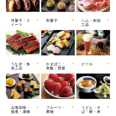
洋菓子・ス
和菓子
ハム・肉加
イーツ
工品
うなぎ・魚
かまぼこ・
ビール
加工品
米飯・惣菜
山海珍味・
フルーツ・
うどん・そ
佃煮・漬物
果物
ば・餅・米