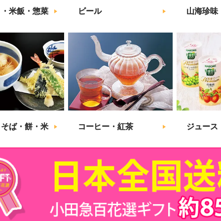
こ・米飯・惣菜
ビール
山海珍味
・そば・餅・米
コーヒー・紅茶
ジュース