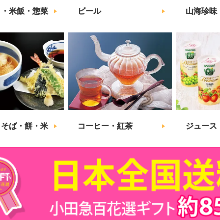
こ・米飯・惣菜
ビール
山海珍味
・そば・餅・米
コーヒー・紅茶
ジュース