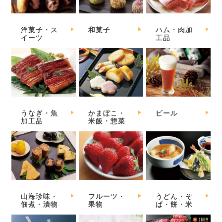
洋菓子・ス
和菓子
ハム・肉加
イーツ
工品
うなぎ・魚
かまぼこ・
ビール
加工品
米飯・惣菜
山海珍味・
フルーツ・
うどん・そ
佃煮・漬物
果物
ば・餅・米