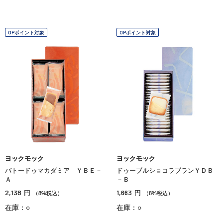
OPポイント対象
OPポイント対象
ヨックモック
ヨックモック
バトードゥマカダミア ＹＢＥ－
ドゥーブルショコラブランＹＤＢ
Ａ
－Ｂ
2,138
1,663
円
円
（8%税込）
（8%税込）
在庫：○
在庫：○