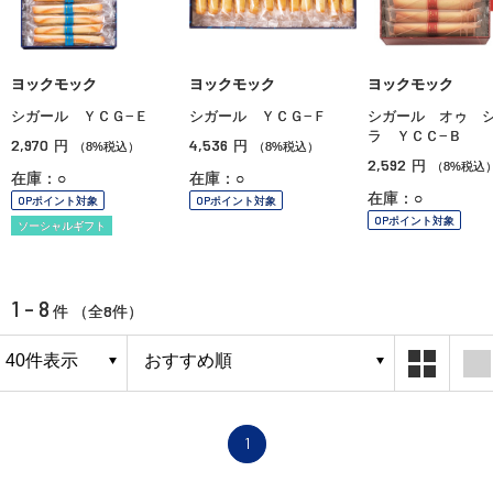
ヨックモック
ヨックモック
ヨックモック
シガール ＹＣＧ−Ｅ
シガール ＹＣＧ−Ｆ
シガール オゥ 
ラ ＹＣＣ−Ｂ
2,970
4,536
円
円
（8%税込）
（8%税込）
2,592
円
（8%税込
在庫：○
在庫：○
在庫：○
OPポイント対象
OPポイント対象
OPポイント対象
ソーシャルギフト
1 - 8
8
件 （全
件）
1