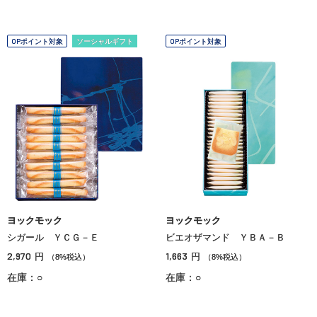
OPポイント対象
ソーシャルギフト
OPポイント対象
ヨックモック
ヨックモック
シガール ＹＣＧ－Ｅ
ビエオザマンド ＹＢＡ－Ｂ
2,970
1,663
円
円
（8%税込）
（8%税込）
在庫：○
在庫：○