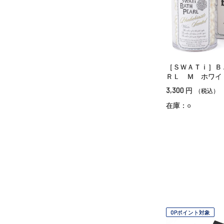
［ＳＷＡＴｉ］Ｂ
ＲＬ Ｍ ホワイ
3,300
円
（税込）
在庫：○
OPポイント対象