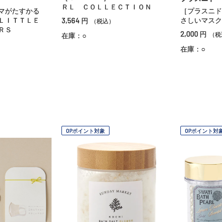
ＲＬ ＣＯＬＬＥＣＴＩＯＮ
ママがたすかる
［プラスニド
3,564
 ＬＩＴＴＬＥ
さしいマスク
円
（税込）
ＲＳ
2,000
円
（税
在庫：○
在庫：○
OPポイント対象
OPポイント対