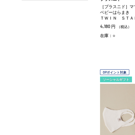
［プラスニド］
ベビーはらまき
ＴＷＩＮ ＳＴＡ
4,180
円
（税込）
在庫：○
OPポイント対象
ソーシャルギフト