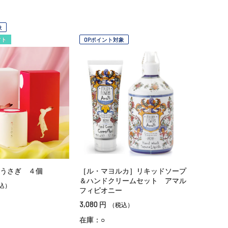
象
フト
OPポイント対象
うさぎ ４個
［ル・マヨルカ］リキッドソープ
＆ハンドクリームセット アマル
込）
フィピオニー
3,080
円
（税込）
在庫：○