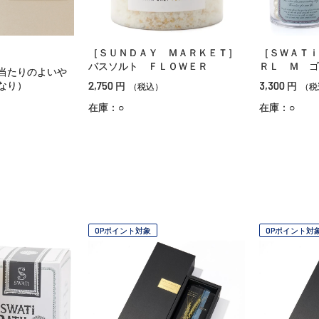
［ＳＵＮＤＡＹ ＭＡＲＫＥＴ］
［ＳＷＡＴｉ
バスソルト ＦＬＯＷＥＲ
ＲＬ Ｍ ゴ
当たりのよいや
2,750
3,300
なり）
円
円
（税込）
（税
在庫：○
在庫：○
OPポイント対象
OPポイント対