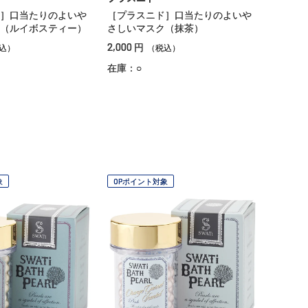
］口当たりのよいや
［プラスニド］口当たりのよいや
（ルイボスティー）
さしいマスク（抹茶）
2,000
円
込）
（税込）
在庫：○
象
OPポイント対象