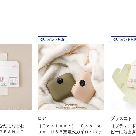
OPポイント対象
OPポイント対
ロア
プラスニド
あなたになじむ
［Ｃｏｏｌｅａｎ］ Ｃｏｏｌｅ
［プラスニド
ＰＥＡＮＵＴ
ａｎ ＵＳＢ充電式カイロ・バッ
ビーはらまき