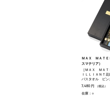
ＭＡＸ ＭＡＴＥ
スマテリア）
［ＭＡＸ ＭＡＴ
ＩＬＬＩＡＮＴ
バスタオル ピン
7,480
円
（税込）
在庫：○