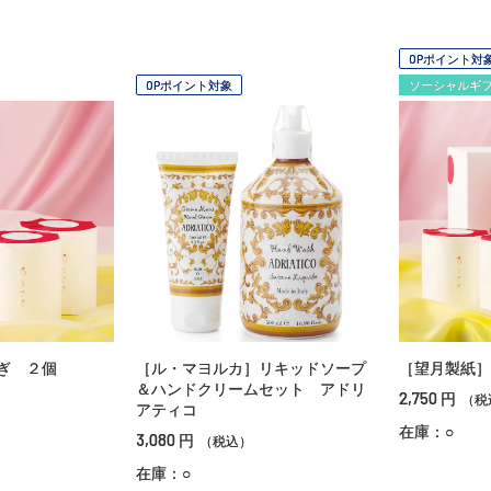
OPポイント対
OPポイント対象
ソーシャルギ
ぎ ２個
［ル・マヨルカ］リキッドソープ
［望月製紙］
＆ハンドクリームセット アドリ
2,750
円
（税
アティコ
在庫：○
3,080
円
（税込）
在庫：○