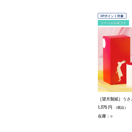
OPポイント対象
ソーシャルギフト
［望月製紙］うさ
1,375
円
（税込）
在庫：○