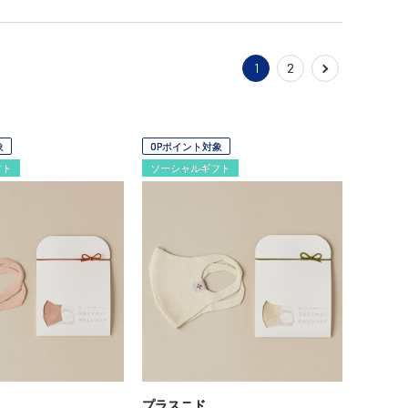
1
2
象
OPポイント対象
フト
ソーシャルギフト
プラスニド