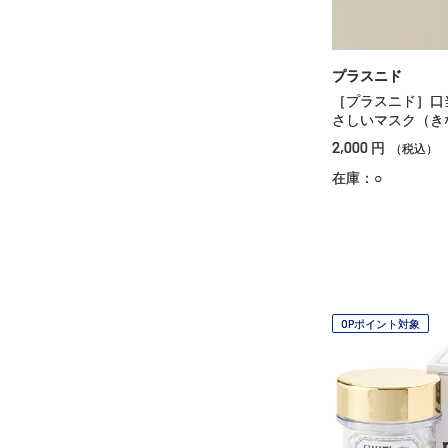
プラスニド
［プラスニド］口
さしいマスク（き
2,000
円
（税込）
在庫：○
OPポイント対象