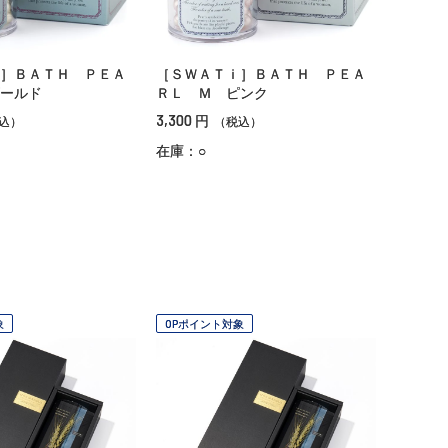
］ＢＡＴＨ ＰＥＡ
［ＳＷＡＴｉ］ＢＡＴＨ ＰＥＡ
ールド
ＲＬ Ｍ ピンク
3,300
円
込）
（税込）
在庫：○
象
OPポイント対象