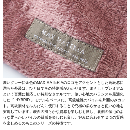
濃いグレーに金色のMAX MATERIAのロゴをアクセントとした高級感に
満ちた外装は、ひと目でその特別感がわかります。まさしくプレミアム
という言葉に相応しい特別なタオルです。使い心地のバランスを最適化
した『 HYBRID 』モデルをベースに、高級繊維のパイルを片面のみカッ
ト。高級素材をふんだんに使用することで究極の柔らかさと使い心地を
実現しています。表面の滑らかな質感を楽しむも良し、裏側の産毛のよ
うな柔らかいパイルの質感を楽しむも良し。好みに合わせて２つの質感
を楽しめるのもこのシリーズの特徴です。