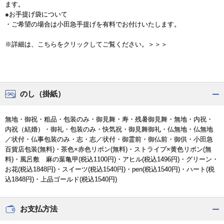
ます。
●お手提げ袋について
・ご希望の場合は小田急手提げを有料でお付けいたします。
※詳細は、こちらをクリックしてご覧ください。＞＞＞
のし（掛紙）
無地・御祝・粗品・包装のみ・御見舞・寿・残暑御見舞・無地・内祝・
内祝（結婚）・御礼・包装のみ・快気祝・御見舞御礼・仏無地・仏無地
／状付・仏事包装のみ・志・志／状付・御霊前・御仏前・御供・小田急
百貨店包装(無料)・茶色×赤色リボン(無料)・ストライプ×黄色リボン(無
料)・風呂敷 麻の葉亀甲(税込1100円)・アヒル(税込1496円)・グリーン・
お花(税込1848円)・スイーツ(税込1540円)・pen(税込1540円)・ハート(税
込1848円)・上品ゴールド(税込1540円)
お支払方法