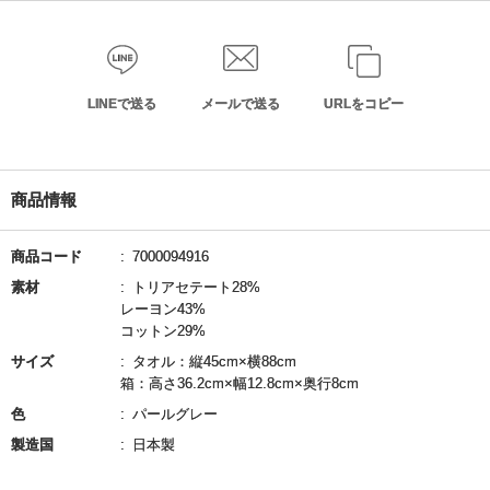
LINEで送る
メールで送る
URLをコピー
商品情報
商品コード
7000094916
素材
トリアセテート28%
レーヨン43%
コットン29%
サイズ
タオル：縦45cm×横88cm
箱：高さ36.2cm×幅12.8cm×奥行8cm
色
パールグレー
製造国
日本製