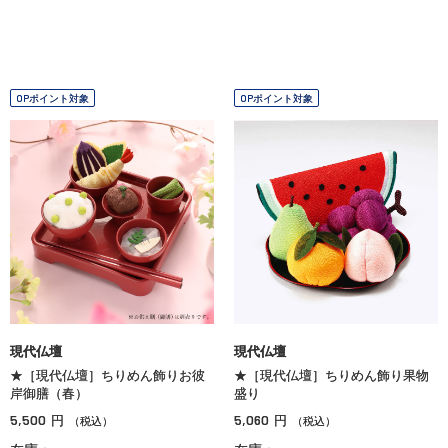
OPポイント対象
OPポイント対象
現代仏壇
現代仏壇
★［現代仏壇］ちりめん飾りお彼
★［現代仏壇］ちりめん飾り果物
岸御膳（春）
盛り
5,500
5,060
円
円
（税込）
（税込）