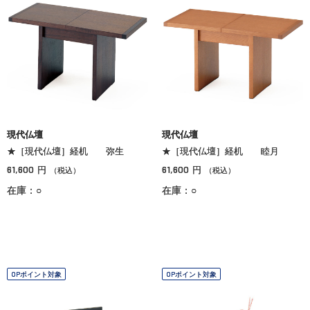
現代仏壇
現代仏壇
★［現代仏壇］経机 弥生
★［現代仏壇］経机 睦月
61,600
61,600
円
円
（税込）
（税込）
在庫：○
在庫：○
OPポイント対象
OPポイント対象