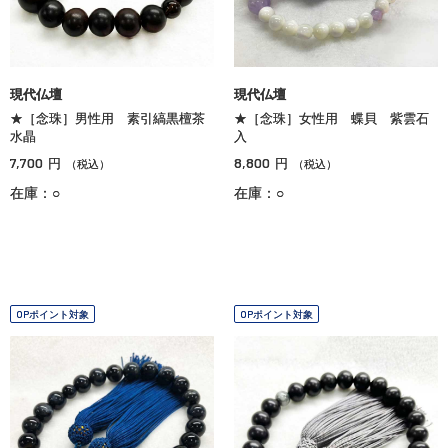
現代仏壇
現代仏壇
★［念珠］男性用 素引縞黒檀茶
★［念珠］女性用 蝶貝 紫雲石
水晶
入
7,700
8,800
円
円
（税込）
（税込）
在庫：○
在庫：○
OPポイント対象
OPポイント対象