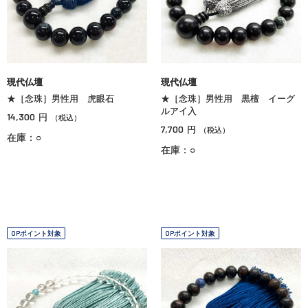
現代仏壇
現代仏壇
★［念珠］男性用 虎眼石
★［念珠］男性用 黒檀 イーグ
ルアイ入
14,300
円
（税込）
7,700
円
（税込）
在庫：○
在庫：○
OPポイント対象
OPポイント対象