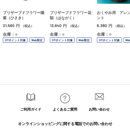
プリザーブドフラワー陽
プリザーブドフラワー花
おくやみ用 アレ
紫（ひさき）
額（はながく）
ント
21,560
13,640
6,380
円
円
円
（税込）
（税込）
（税込）
在庫：○
在庫：○
在庫：○
OPポイント対象
Web限定
OPポイント対象
Web限定
OPポイント対象
We
ご利用ガイド
よくあるご質問
お問い合わせ
オンラインショッピングに関する電話でのお問い合わせ