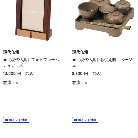
現代仏壇
現代仏壇
★［現代仏具］フォトフレーム
★［現代仏具］お供え膳 ベージ
ティアーズ
ュ
13,200
9,900
円
円
（税込）
（税込）
在庫：○
在庫：○
OPポイント対象
OPポイント対象