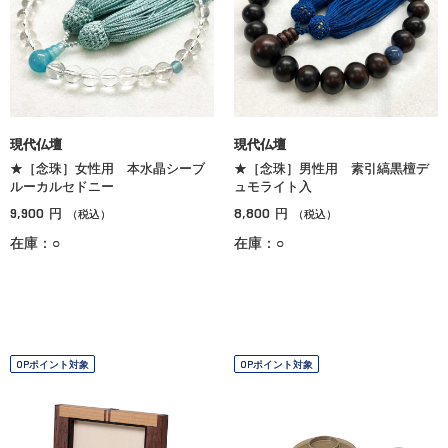
現代仏壇
現代仏壇
★［念珠］女性用 本水晶シーブ
★［念珠］男性用 素引縞黒檀デ
ルーカルセドニー
ュモライト入
9,900
8,800
円
円
（税込）
（税込）
在庫：○
在庫：○
OPポイント対象
OPポイント対象