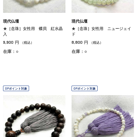
現代仏壇
現代仏壇
★［念珠］女性用 蝶貝 紅水晶
★［念珠］女性用 ニュージェイ
入
ド
9,900
8,800
円
円
（税込）
（税込）
在庫：○
在庫：○
OPポイント対象
OPポイント対象