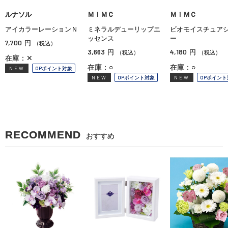
ルナソル
ＭｉＭＣ
ＭｉＭＣ
アイカラーレーションＮ
ミネラルデューリップエ
ビオモイスチュア
ッセンス
ー
7,700
円
（税込）
3,663
4,180
円
円
（税込）
（税込）
在庫：✕
在庫：○
在庫：○
NEW
OPポイント対象
NEW
OPポイント対象
NEW
OPポイント
RECOMMEND
おすすめ