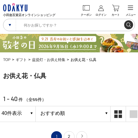
小田急百貨店オンラインショッピング
クーポン
ログイン
カート
メニュー
TOP
ギフト
盆提灯・お供え特集
お供え花・仏具
お供え花・仏具
1 - 40
55
件 （全
件）
1
2