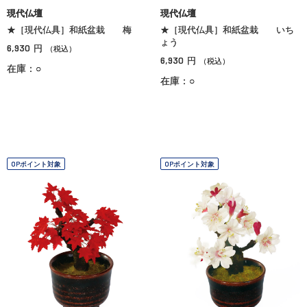
現代仏壇
現代仏壇
★［現代仏具］和紙盆栽 梅
★［現代仏具］和紙盆栽 いち
ょう
6,930
円
（税込）
6,930
円
（税込）
在庫：○
在庫：○
OPポイント対象
OPポイント対象