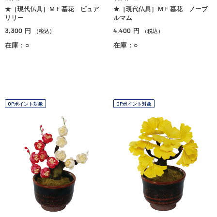
★［現代仏具］ＭＦ墓花 ピュア
★［現代仏具］ＭＦ墓花 ノーブ
リリー
ルマム
3,300
4,400
円
円
（税込）
（税込）
在庫：○
在庫：○
OPポイント対象
OPポイント対象