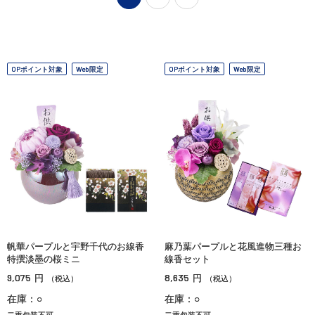
OPポイント対象
Web限定
OPポイント対象
Web限定
帆華パープルと宇野千代のお線香
麻乃葉パープルと花風進物三種お
特撰淡墨の桜ミニ
線香セット
9,075
8,635
円
円
（税込）
（税込）
在庫：○
在庫：○
二重包装不可
二重包装不可