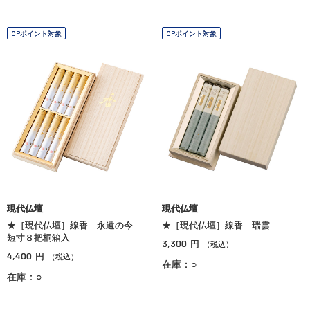
OPポイント対象
OPポイント対象
現代仏壇
現代仏壇
★［現代仏壇］線香 永遠の今
★［現代仏壇］線香 瑞雲
短寸８把桐箱入
3,300
円
（税込）
4,400
円
（税込）
在庫：○
在庫：○