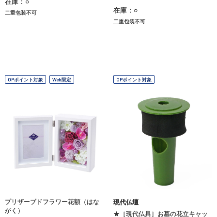
在庫：○
在庫：○
二重包装不可
二重包装不可
OPポイント対象
Web限定
OPポイント対象
プリザーブドフラワー花額（はな
現代仏壇
がく）
★［現代仏具］お墓の花立キャッ