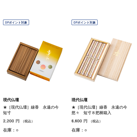
OPポイント対象
OPポイント対象
現代仏壇
現代仏壇
★［現代仏壇］線香 永遠の今
★［現代仏壇］線香 永遠の今
短寸
悠々 短寸８把桐箱入
2,200
6,600
円
円
（税込）
（税込）
在庫：○
在庫：○