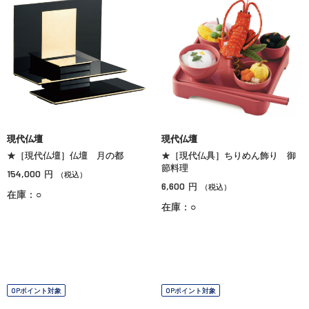
現代仏壇
現代仏壇
★［現代仏壇］仏壇 月の都
★［現代仏具］ちりめん飾り 御
節料理
154,000
円
（税込）
6,600
円
（税込）
在庫：○
在庫：○
OPポイント対象
OPポイント対象