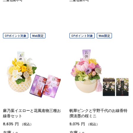
OPポイント対象
Web限定
OPポイント対象
Web限定
麻乃葉イエローと花風進物三種お
帆華ピンクと宇野千代のお線香特
線香セット
撰淡墨の桜ミニ
8,635
9,075
円
円
（税込）
（税込）
在庫：○
在庫：○