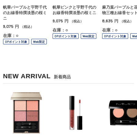
帆華パープルと宇野千代
帆華ピンクと宇野千代の
麻乃葉パープルと
のお線香特撰淡墨の桜ミ
お線香特撰淡墨の桜ミニ
物三種お線香セッ
ニ
9,075
8,635
円
円
（税込）
（税込）
9,075
円
（税込）
在庫：○
在庫：○
在庫：○
OPポイント対象
Web限定
OPポイント対象
We
OPポイント対象
Web限定
NEW ARRIVAL
新着商品