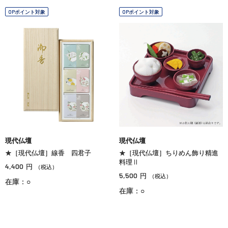
OPポイント対象
OPポイント対象
現代仏壇
現代仏壇
★［現代仏壇］線香 四君子
★［現代仏壇］ちりめん飾り精進
料理Ⅱ
4,400
円
（税込）
5,500
円
（税込）
在庫：○
在庫：○