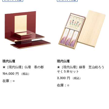
現代仏壇
現代仏壇
★［現代仏壇］仏壇 香の都
★［現代仏壇］線香 芝山絵ろう
そく５本セット
154,000
円
（税込）
3,300
円
（税込）
在庫：○
在庫：○