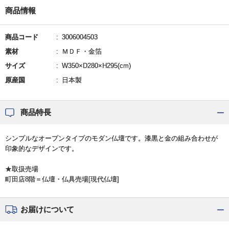
商品情報
商品コード
3006004503
素材
ＭＤＦ・金箔
サイズ
W350×D280×H295(cm)
原産国
日本製
商品特長
シンプルなオープンタイプのモダン仏壇です。漆黒と金の組み合わせが
印象的なデザインです。
★取扱売場
町田店8階＝仏壇・仏具売場[現代仏壇]
お届けについて