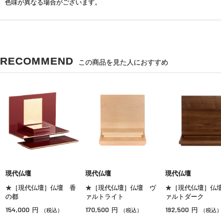
色味が異なる場合がございます。
RECOMMEND
この商品を見た人におすすめ
現代仏壇
現代仏壇
現代仏壇
★［現代仏壇］仏壇 香
★［現代仏壇］仏壇 ヴ
★［現代仏壇］仏
の都
ァルトライト
ァルトダーク
154,000
170,500
192,500
円
円
円
（税込）
（税込）
（税込