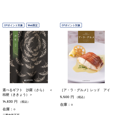
OPポイント対象
Web限定
OPポイント対象
選べるギフト 沙羅（さら） ＜
［ア・ラ・グルメ］レッド アイ
桔梗（ききょう）＞
5,500
円
（税込）
14,630
円
（税込）
在庫：○
在庫：○
二重包装不可