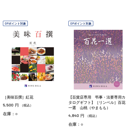
OPポイント対象
OPポイント対象
［美味百撰］紅花
【百貨店専用 弔事・法要専用カ
タログギフト】［リンベル］百花
5,500
円
（税込）
一選 山桃（やまもも）
在庫：○
4,840
円
（税込）
在庫：○