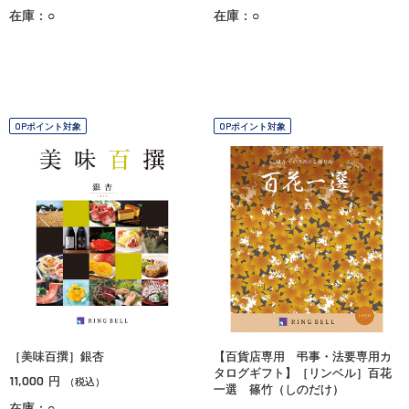
在庫：○
在庫：○
OPポイント対象
OPポイント対象
［美味百撰］銀杏
【百貨店専用 弔事・法要専用カ
タログギフト】［リンベル］百花
11,000
円
（税込）
一選 篠竹（しのだけ）
在庫：○