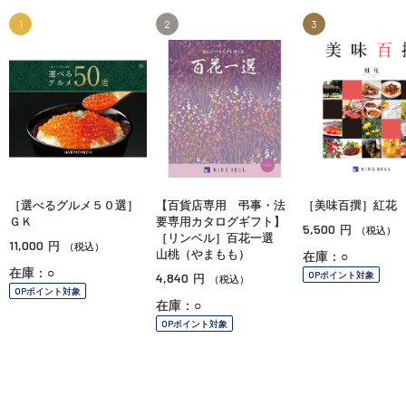
1
2
3
［選べるグルメ５０選］
【百貨店専用 弔事・法
［美味百撰］紅花
ＧＫ
要専用カタログギフト】
5,500
円
（税込）
［リンベル］百花一選
11,000
円
（税込）
山桃（やまもも）
在庫：○
在庫：○
OPポイント対象
4,840
円
（税込）
OPポイント対象
在庫：○
OPポイント対象