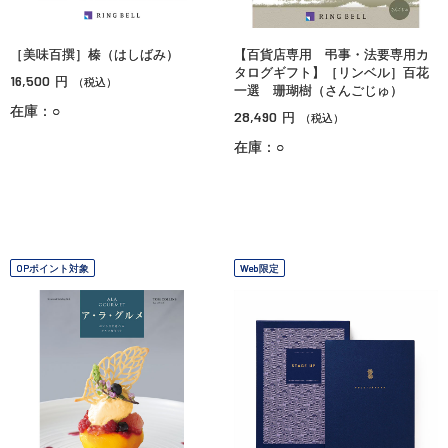
［美味百撰］榛（はしばみ）
【百貨店専用 弔事・法要専用カ
タログギフト】［リンベル］百花
16,500
円
（税込）
一選 珊瑚樹（さんごじゅ）
在庫：○
28,490
円
（税込）
在庫：○
OPポイント対象
Web限定