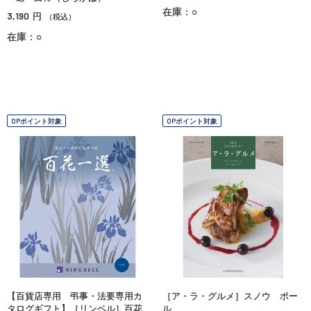
在庫：○
3,190
円
（税込）
在庫：○
OPポイント対象
OPポイント対象
【百貨店専用 弔事・法要専用カ
［ア・ラ・グルメ］スノウ ボー
タログギフト】［リンベル］百花
ル