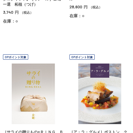
一選 柘植（つげ）
28,600
円
（税込）
3,740
円
（税込）
在庫：○
在庫：○
OPポイント対象
OPポイント対象
［サライの贈りもの×ＲＩＮＧ Ｂ
［ア・ラ・グルメ］ボストン ク