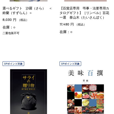
選べるギフト 沙羅（さら） ＜
【百貨店専用 弔事・法要専用カ
鈴蘭（すずらん）＞
タログギフト】［リンベル］百花
一選 泰山木（たいさんぼく）
8,030
円
（税込）
17,490
円
（税込）
在庫：○
在庫：○
二重包装不可
OPポイント対象
OPポイント対象