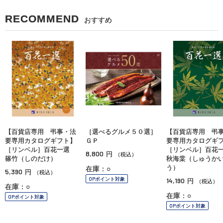
RECOMMEND
おすすめ
【百貨店専用 弔事・法
［選べるグルメ５０選］
【百貨店専用 弔
要専用カタログギフト】
ＧＰ
要専用カタログギ
［リンベル］百花一選
［リンベル］百
8,800
円
（税込）
篠竹（しのだけ）
秋海棠（しゅうか
う）
在庫：○
5,390
円
（税込）
OPポイント対象
14,190
円
（税込）
在庫：○
在庫：○
OPポイント対象
OPポイント対象