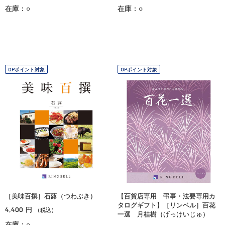
在庫：○
在庫：○
OPポイント対象
OPポイント対象
［美味百撰］石蕗（つわぶき）
【百貨店専用 弔事・法要専用カ
タログギフト】［リンベル］百花
4,400
円
（税込）
一選 月桂樹（げっけいじゅ）
在庫：○