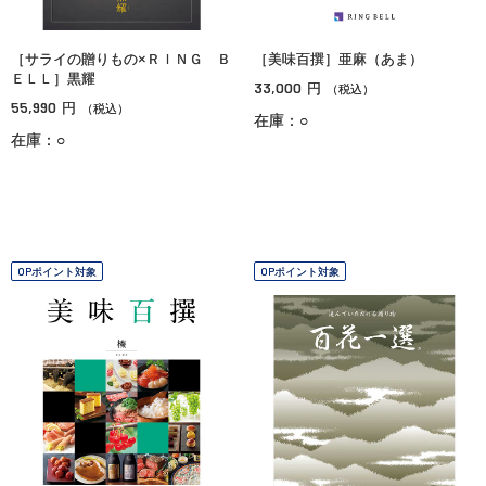
［サライの贈りもの×ＲＩＮＧ Ｂ
［美味百撰］亜麻（あま）
ＥＬＬ］黒耀
33,000
円
（税込）
55,990
円
（税込）
在庫：○
在庫：○
OPポイント対象
OPポイント対象