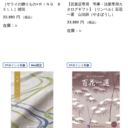
［サライの贈りもの×ＲＩＮＧ Ｂ
【百貨店専用 弔事・法要専用カ
ＥＬＬ］琥珀
タログギフト】［リンベル］百花
一選 山法師（やまぼうし）
22,990
円
（税込）
33,990
円
（税込）
在庫：○
在庫：○
OPポイント対象
Web限定
OPポイント対象