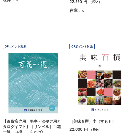
22,990
円
（税込）
在庫：○
OPポイント対象
OPポイント対象
【百貨店専用 弔事・法要専用カ
［美味百撰］李（すもも）
タログギフト】［リンベル］百花
22,000
円
（税込）
一選 白樺（しらかば）