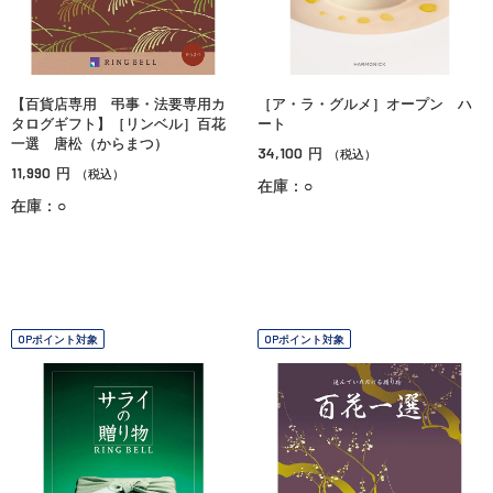
【百貨店専用 弔事・法要専用カ
［ア・ラ・グルメ］オープン ハ
タログギフト】［リンベル］百花
ート
一選 唐松（からまつ）
34,100
円
（税込）
11,990
円
（税込）
在庫：○
在庫：○
OPポイント対象
OPポイント対象