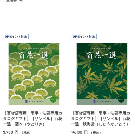
OPポイント対象
OPポイント対象
【百貨店専用 弔事・法要専用カ
【百貨店専用 弔事・法要専用カ
タログギフト】［リンベル］百花
タログギフト】［リンベル］百花
一選 宿木（やどりぎ）
一選 秋海棠（しゅうかいどう）
9,790
14,190
円
円
（税込）
（税込）