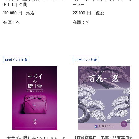
ＥＬＬ］金剛
ーラー
110,990
23,100
円
円
（税込）
（税込）
在庫：○
在庫：○
OPポイント対象
OPポイント対象
［サライの贈りもの×ＲＩＮＧ Ｂ
【百貨店専用 弔事・法要専用カ