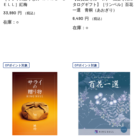
ＥＬＬ］紅梅
タログギフト】［リンベル］百花
一選 青桐（あおぎり）
33,990
円
（税込）
6,490
円
（税込）
在庫：○
在庫：○
OPポイント対象
OPポイント対象