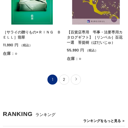
［サライの贈りもの×ＲＩＮＧ Ｂ
【百貨店専用 弔事・法要専用カ
ＥＬＬ］翡翠
タログギフト】［リンベル］百花
一選 菩提樹（ぼだいじゅ）
11,990
円
（税込）
55,990
円
（税込）
在庫：○
在庫：○
1
2
RANKING
ランキング
ランキングを
もっと見る
＞