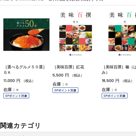
［選べるグルメ５０選］
［美味百撰］紅花
［美味百撰］榛（
ＧＫ
み）
5,500
円
（税込）
11,000
16,500
円
円
（税込）
（税込）
在庫：○
在庫：○
在庫：○
OPポイント対象
OPポイント対象
OPポイント対象
関連カテゴリ