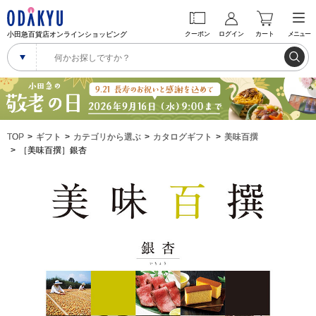
小田急百貨店オンラインショッピング
クーポン
ログイン
カート
メニュー
TOP
ギフト
カテゴリから選ぶ
カタログギフト
美味百撰
［美味百撰］銀杏