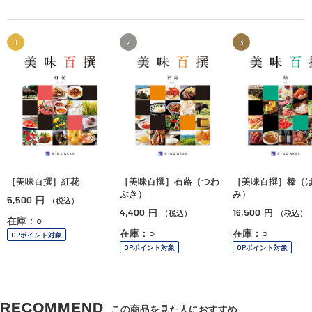
1
2
3
［美味百撰］紅花
［美味百撰］石蕗（つわ
［美味百撰］榛（
ぶき）
み）
5,500
円
（税込）
4,400
16,500
円
円
（税込）
（税込）
在庫：○
在庫：○
在庫：○
OPポイント対象
OPポイント対象
OPポイント対象
RECOMMEND
この商品を見た人におすすめ