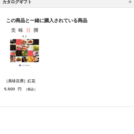
カタログギフト
DEAN ＆ DELUCA
この商品と一緒に
購入されている商品
アルバム式 カタログギフト
ｅ－ｏｒｄｅｒｃｈｏｉｃｅ Ｗｅｄｄｉｎｇ ３
ヴァンウェスト ギフトカタログ
ビームス デザイン カタログギフト
テーブルストーリー
［美味百撰］紅花
ＳＴＹＬＩＳＨ ｅ－ＧＩＦＴ
5,500
円
（税込）
メンズコレクション
レディスコレクション
オールコレクション
アルバムギフト
ご利用ガイド
よくあるご質問
お問い合わせ