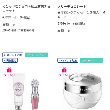
めひかり塩チョコ＆紅玉林檎チョ
メリーチョコレート
コセット
★マロングラッセ １３個入 Ｍ
4,855
Ｇ－Ｓ
円
（8%税込）
3,564
円
（8%税込）
在庫：○
送料込冷蔵
二重包装不可
在庫：○
OPポイント対象
ソーシャルギフト
小田急限定
OPポイント対象
ソーシャルギフト