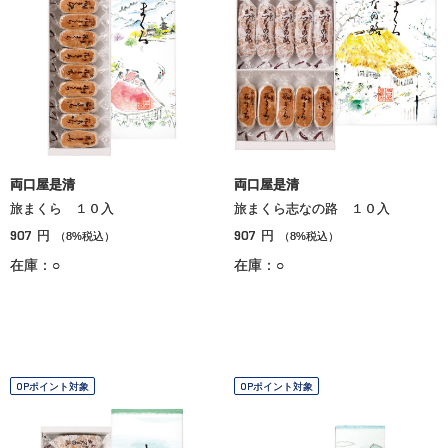
両口屋是清
両口屋是清
旅まくら １０入
旅まくら志なの路 １０入
907
907
円
円
（8%税込）
（8%税込）
在庫：○
在庫：○
OPポイント対象
OPポイント対象