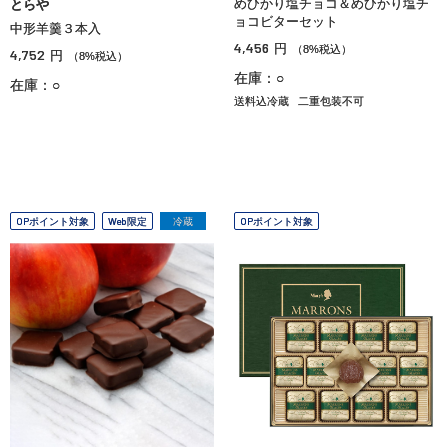
めひかり塩チョコ＆めひかり塩チ
とらや
ョコビターセット
中形羊羹３本入
4,456
円
（8%税込）
4,752
円
（8%税込）
在庫：○
在庫：○
送料込冷蔵
二重包装不可
OPポイント対象
Web限定
冷蔵
OPポイント対象