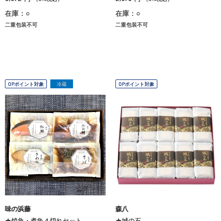
在庫：○
在庫：○
二重包装不可
二重包装不可
OPポイント対象
冷蔵
OPポイント対象
味の浜藤
森八
★焼魚・煮魚４切れセット
★城の石