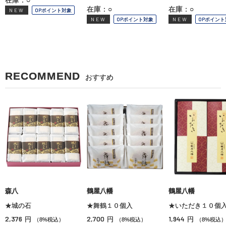
在庫：○
在庫：○
NEW
OPポイント対象
NEW
OPポイント対象
NEW
OPポイント
RECOMMEND
おすすめ
森八
鶴屋八幡
鶴屋八幡
★城の石
★舞鶴１０個入
★いただき１０個
2,376
2,700
1,944
円
円
円
（8%税込）
（8%税込）
（8%税込