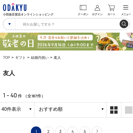
小田急百貨店オンラインショッピング
クーポン
ログイン
カート
メニュー
TOP
ギフト
結婚内祝い
友人
友人
1 - 40
167
件 （全
件）
1
2
3
4
5