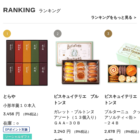
RANKING
ランキング
ランキングを
もっと見る
＞
1
2
3
とらや
ビスキュイテリエ ブル
ビスキュイテリエ
トンヌ
トンヌ
小形羊羹１０本入
ガレット・ブルトンヌ
ブルターニュ ク
3,456
円
（8%税込）
アソート（１３個入り）
アソルティ＜缶＞
在庫：○
ＧＡＡ−３０Ｂ
−２４Ｂ
OPポイント対象
3,240
2,678
円
円
（8%税込）
（8%税込
ソーシャルギフト