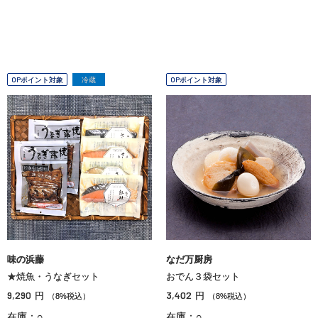
OPポイント対象
冷蔵
OPポイント対象
味の浜藤
なだ万厨房
★焼魚・うなぎセット
おでん３袋セット
9,290
3,402
円
円
（8%税込）
（8%税込）
在庫：○
在庫：○