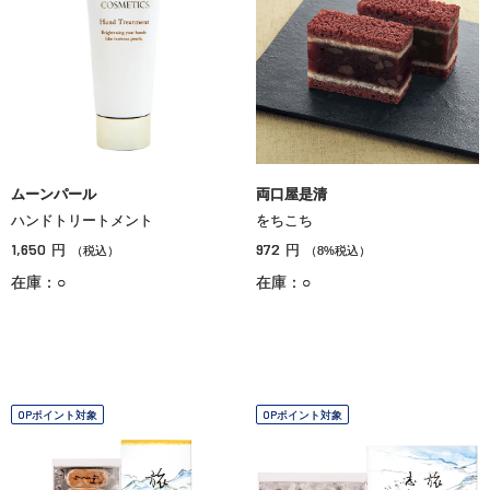
ムーンパール
両口屋是清
ハンドトリートメント
をちこち
1,650
972
円
円
（税込）
（8%税込）
在庫：○
在庫：○
OPポイント対象
OPポイント対象