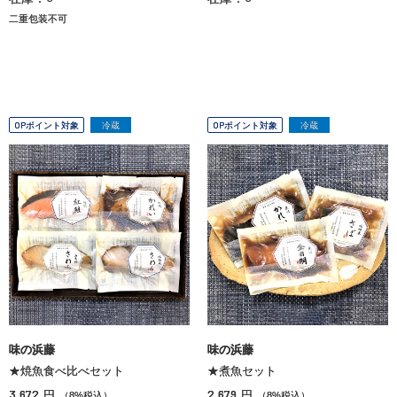
二重包装不可
OPポイント対象
冷蔵
OPポイント対象
冷蔵
味の浜藤
味の浜藤
★焼魚食べ比べセット
★煮魚セット
3,672
2,679
円
円
（8%税込）
（8%税込）