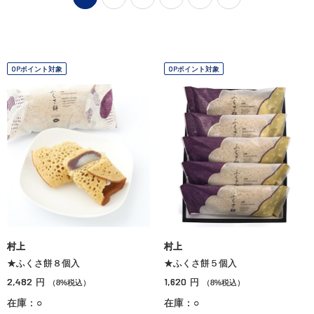
OPポイント対象
OPポイント対象
村上
村上
★ふくさ餅８個入
★ふくさ餅５個入
2,482
1,620
円
円
（8%税込）
（8%税込）
在庫：○
在庫：○