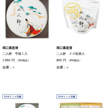
両口屋是清
両口屋是清
二人静 平箱１入
二人静 ２０粒袋入
1,350
993
円
円
（8%税込）
（8%税込）
在庫：○
在庫：○
OPポイント対象
OPポイント対象