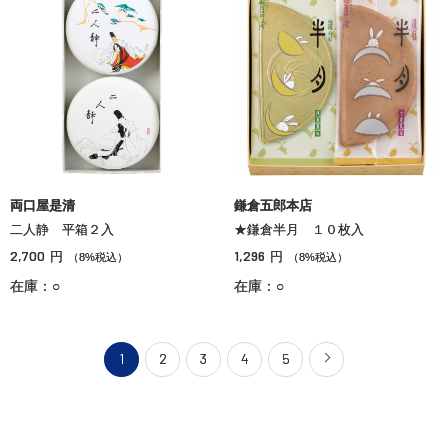
両口屋是清
鎌倉五郎本店
二人静 平箱２入
★鎌倉半月 １０枚入
2,700
1,296
円
円
（8%税込）
（8%税込）
在庫：○
在庫：○
1
2
3
4
5