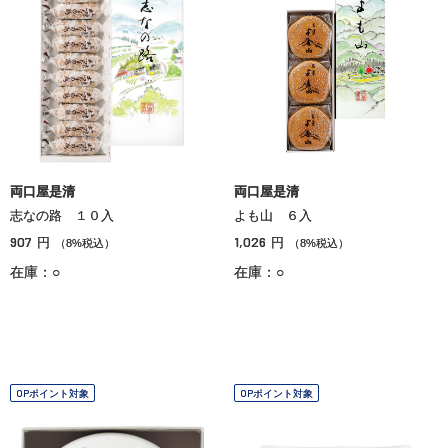
両口屋是清
両口屋是清
志なの路 １０入
よも山 ６入
907
1,026
円
円
（8%税込）
（8%税込）
在庫：○
在庫：○
OPポイント対象
OPポイント対象