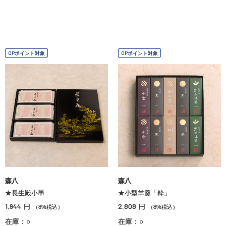
OPポイント対象
OPポイント対象
森八
森八
★長生殿小墨
★小型羊羹「粋」
1,944
2,808
円
円
（8%税込）
（8%税込）
在庫：○
在庫：○