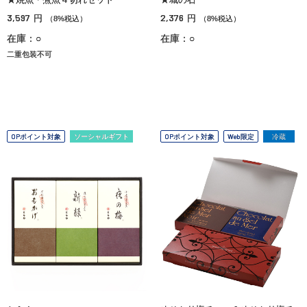
3,597
2,376
円
円
（8%税込）
（8%税込）
在庫：○
在庫：○
二重包装不可
OPポイント対象
ソーシャルギフト
OPポイント対象
Web限定
冷蔵