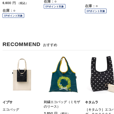
在庫：○
6,600
円
（税込）
在庫：○
OPポイント対象
在庫：○
OPポイント対象
OPポイント対象
RECOMMEND
おすすめ
刺繍エコバッグ（ミモザ
イプサ
キタムラ
のリース）
エコバッグ
［キタムラ］エコ
3,850
円
（税込）