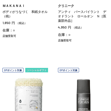
ＭＡＫＡＮＡＩ
クリニーク
ボディがうなづく 和紙タオル
アンティ パースパイラント デ
（桃）
オドラント ロールオン Ｎ［医
薬部外品］
1,650
円
（税込）
4,950
円
（税込）
在庫：○
在庫：○
店舗受取可
店舗受取可
OPポイント対象
ソーシャルギフト
OPポイント対象