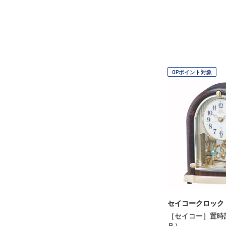
OPポイント対象
セイコークロック
［セイコー］置時
Ｂ）