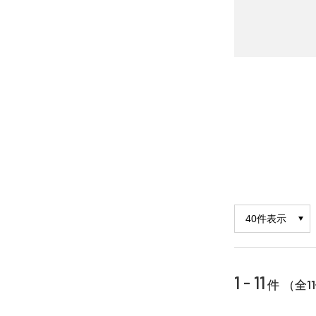
1 - 11
11
件 （全