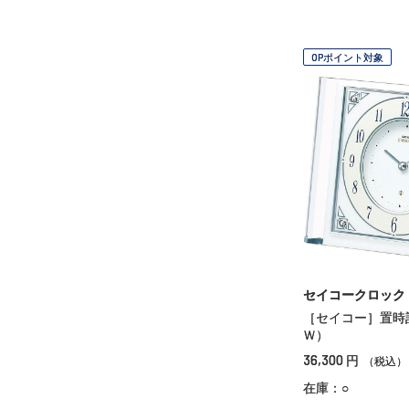
OPポイント対象
セイコークロック
［セイコー］置時
Ｗ）
36,300
円
（税込）
在庫：○