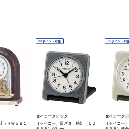
OPポイント対象
OPポイント対
セイコークロック
セイコークロ
計（ＨＷ５９１
［セイコー］目ざまし時計（ＱＱ
［セイコー］
６３８）グレー
６３８）薄金