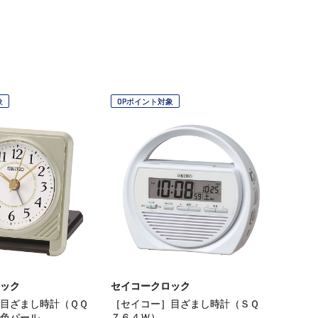
象
OPポイント対象
ック
セイコークロック
目ざまし時計（ＱＱ
［セイコー］目ざまし時計（ＳＱ
色パール
７６４Ｗ）