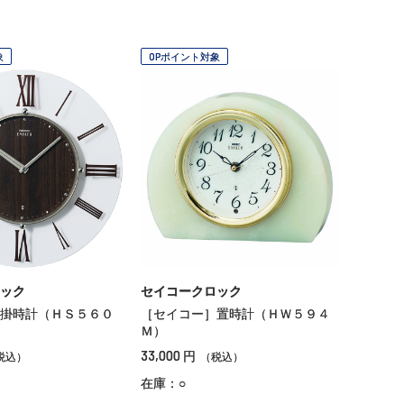
象
OPポイント対象
ック
セイコークロック
掛時計（ＨＳ５６０
［セイコー］置時計（ＨＷ５９４
Ｍ）
33,000
円
税込）
（税込）
在庫：○