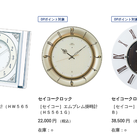
OPポイント対象
OPポイント対
セイコークロック
セイコークロ
計（ＨＷ５６５
［セイコー］エムブレム掛時計
［セイコー］
（ＨＳ５６１Ｇ）
Ｂ）
22,000
38,500
円
円
（税込）
（
在庫：○
在庫：○