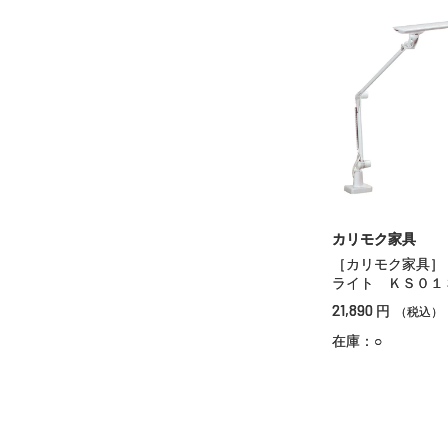
カリモク家具
［カリモク家具］
ライト ＫＳ０１
21,890
円
（税込）
在庫：○