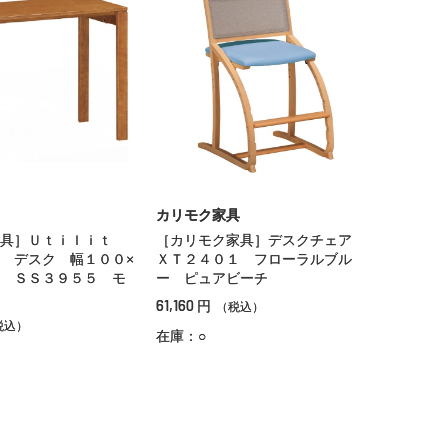
カリモク家具
具］Ｕｔｉｌｉｔ
［カリモク家具］デスクチェア
 デスク 幅１００×
ＸＴ２４０１ フローラルブル
 ＳＳ３９５５ モ
ー ピュアビーチ
61,160
円
（税込）
税込）
在庫：○