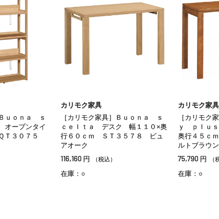
カリモク家具
カリモク家具
Ｂｕｏｎａ ｓ
［カリモク家具］Ｂｕｏｎａ ｓ
［カリモク家
 オープンタイ
ｃｅｌｔａ デスク 幅１１０×奥
ｙ ｐｌｕｓ
 ＱＴ３０７５
行６０ｃｍ ＳＴ３５７８ ピュ
奥行４５ｃｍ
アオーク
ルトブラウン
116,160
75,790
円
円
）
（税込）
（
在庫：○
在庫：○