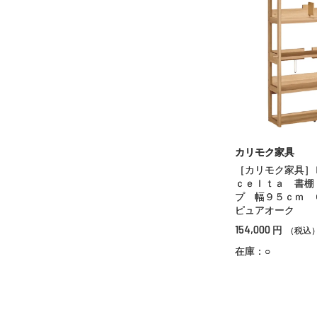
カリモク家具
［カリモク家具］
ｃｅｌｔａ 書棚
プ 幅９５ｃｍ
ピュアオーク
154,000
円
（税込
在庫：○