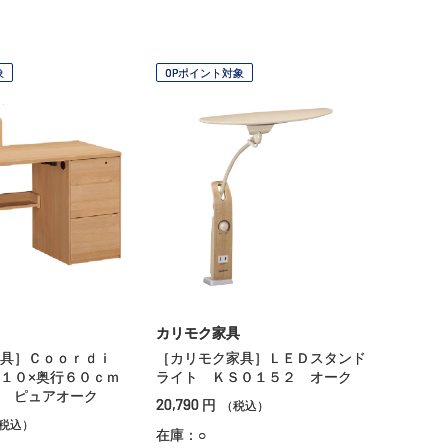
象
OPポイント対象
カリモク家具
家具］Ｃｏｏｒｄｉ
［カリモク家具］ＬＥＤスタンド
１１０×奥行６０ｃｍ
ライト ＫＳ０１５２ オーク
 ピュアオーク
20,790
円
（税込）
税込）
在庫：○