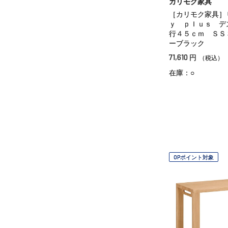
カリモク家具
［カリモク家具］
ｙ ｐｌｕｓ デ
行４５ｃｍ ＳＳ
ーブラック
71,610
円
（税込）
在庫：○
OPポイント対象