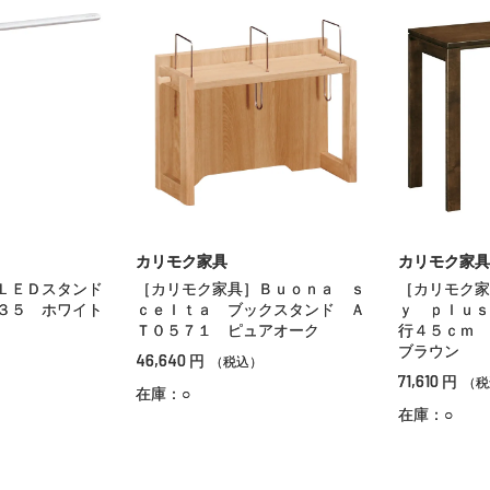
カリモク家具
カリモク家具
ＬＥＤスタンド
［カリモク家具］Ｂｕｏｎａ ｓ
［カリモク家
３５ ホワイト
ｃｅｌｔａ ブックスタンド Ａ
ｙ ｐｌｕｓ
Ｔ０５７１ ピュアオーク
行４５ｃｍ 
ブラウン
46,640
円
（税込）
71,610
円
（税
在庫：○
在庫：○