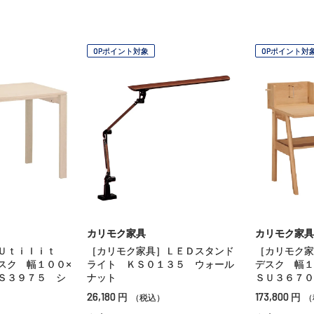
OPポイント対象
OPポイント対
カリモク家具
カリモク家具
Ｕｔｉｌｉｔ
［カリモク家具］ＬＥＤスタンド
［カリモク
スク 幅１００×
ライト ＫＳ０１３５ ウォール
デスク 幅
Ｓ３９７５ シ
ナット
ＳＵ３６７０
26,180
173,800
円
円
（税込）
（