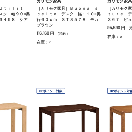
カリモク家具
カリモク家具
Ｕｔｉｌｉｔ
［カリモク家具］Ｂｕｏｎａ ｓ
［カリモク家
スク 幅９０×奥
ｃｅｌｔａ デスク 幅１１０×奥
ｔｕｒｅ デ
３４５８ シア
行６０ｃｍ ＳＴ３５７８ モカ
３６７ ピュ
ブラウン
95,590
円
（
116,160
円
（税込）
在庫：○
在庫：○
OPポイント対象
OPポイント対