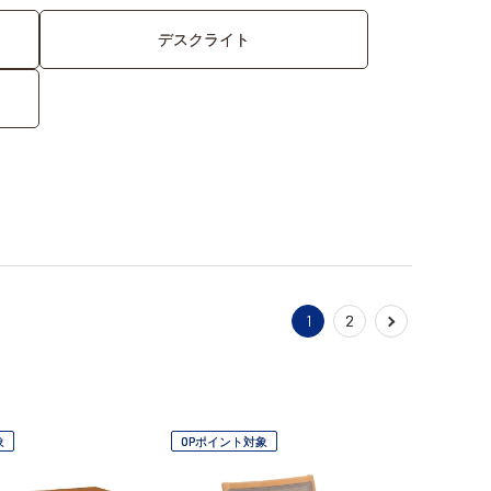
デスクライト
1
2
象
OPポイント対象