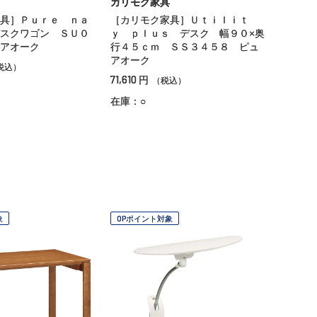
カリモク家具
具］Ｐｕｒｅ ｎａ
［カリモク家具］Ｕｔｉｌｉｔ
スクワゴン ＳＵ０
ｙ ｐｌｕｓ デスク 幅９０×奥
アオーク
行４５ｃｍ ＳＳ３４５８ ピュ
アオーク
税込）
71,610
円
（税込）
在庫：○
象
OPポイント対象