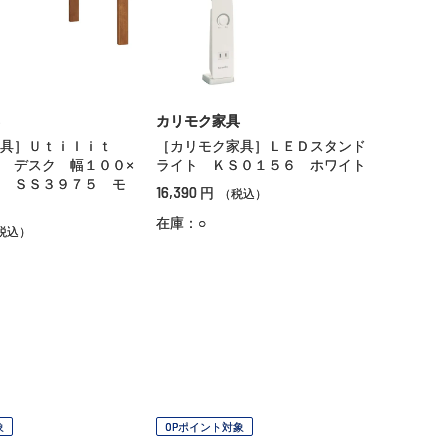
カリモク家具
具］Ｕｔｉｌｉｔ
［カリモク家具］ＬＥＤスタンド
 デスク 幅１００×
ライト ＫＳ０１５６ ホワイト
 ＳＳ３９７５ モ
16,390
円
（税込）
在庫：○
税込）
象
OPポイント対象