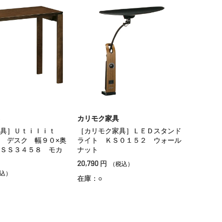
カリモク家具
具］Ｕｔｉｌｉｔ
［カリモク家具］ＬＥＤスタンド
 デスク 幅９０×奥
ライト ＫＳ０１５２ ウォール
ＳＳ３４５８ モカ
ナット
20,790
円
（税込）
込）
在庫：○