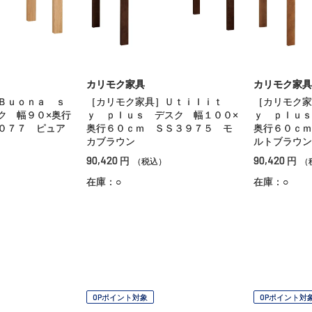
カリモク家具
カリモク家具
Ｂｕｏｎａ ｓ
［カリモク家具］Ｕｔｉｌｉｔ
［カリモク家
ク 幅９０×奥行
ｙ ｐｌｕｓ デスク 幅１００×
ｙ ｐｌｕｓ
０７７ ピュア
奥行６０ｃｍ ＳＳ３９７５ モ
奥行６０ｃｍ
カブラウン
ルトブラウン
90,420
90,420
円
円
（税込）
（
在庫：○
在庫：○
OPポイント対象
OPポイント対