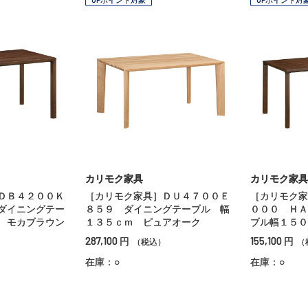
カリモク家具
カリモク家具
ＤＢ４２００Ｋ
［カリモク家具］ＤＵ４７００Ｅ
［カリモク家
ダイニングテー
８５９ ダイニングテーブル 幅
０００ ＨＡ
 モカブラウン
１３５ｃｍ ピュアオーク
ブル幅１５０
287,100
155,100
円
円
）
（税込）
（
在庫：○
在庫：○