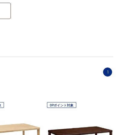
1
象
OPポイント対象