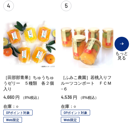
4
5
もっと
見る
［田那部青果］ちゅうちゅ
［ふみこ農園］若桃入りフ
うゼリー ５種類 各２個
ルーツコンポート ＦＣＭ
入り
−６
4,660
4,536
円
円
（8%税込）
（8%税込）
在庫：○
在庫：○
OPポイント対象
OPポイント対象
Web限定
Web限定