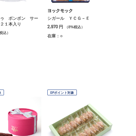
ヨックモック
ゥ ボンボン サー
シガール ＹＣＧ－Ｅ
２１本入り
2,970
円
（8%税込）
%税込）
在庫：○
象
OPポイント対象