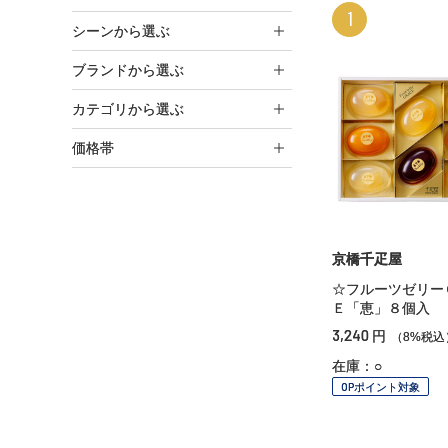
1
シーンから選ぶ
ブランドから選ぶ
カテゴリから選ぶ
価格帯
京橋千疋屋
☆フルーツゼリー
Ｅ「恵」８個入
3,240
円
（8%税込
在庫：○
OPポイント対象