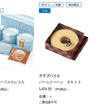
OPポイント対象
Web限定
象
冷蔵
クラブハリエ
ーフルサレ３入
バームクーヘン ＢＫ１３
1,474
円
%税込）
（8%税込）
在庫：○
二重包装不可