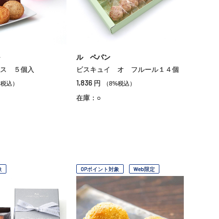
ル ペパン
ス ５個入
ビスキュイ オ フルール１４個
1,836
円
%税込）
（8%税込）
在庫：○
象
OPポイント対象
Web限定