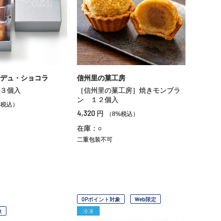
デュ・ショコラ
信州里の菓工房
３個入
［信州里の菓工房］焼きモンブラ
ン １２個入
%税込）
4,320
円
（8%税込）
在庫：○
二重包装不可
OPポイント対象
Web限定
象
冷凍