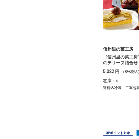
信州里の菓工房
［信州里の菓工房
のテリーヌ詰合せ
5,022
円
（8%税込
在庫：○
送料込冷凍
二重包
OPポイント対象