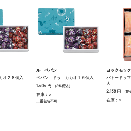
ル ペパン
ヨックモック
カオ２８個入
ペパン ドゥ カカオ１６個入
バトードゥマ
Ａ
1,404
円
）
（8%税込）
2,138
円
（8
在庫：○
在庫：○
二重包装不可