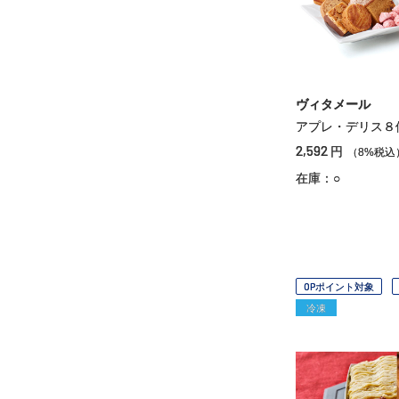
ヴィタメール
アプレ・デリス８
2,592
円
（8%税込
在庫：○
OPポイント対象
冷凍