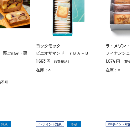
ヨックモック
ラ・メゾン・
］栗ごのみ・栗
ビエオザマンド ＹＢＡ－Ｂ
フィナンシェ
1,663
1,674
円
円
（8%税込）
（8
）
在庫：○
在庫：○
装不可
冷蔵
OPポイント対象
冷蔵
OPポイント対