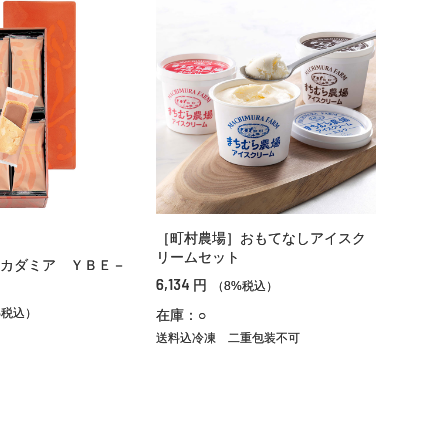
［町村農場］おもてなしアイスク
リームセット
カダミア ＹＢＥ－
6,134
円
（8%税込）
%税込）
在庫：○
送料込冷凍
二重包装不可