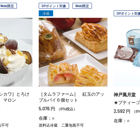
Web限定
OPポイント対象
Web限定
冷蔵
OPポイント対
シカワ］とろけ
［タムラファーム］ 紅玉のアッ
神戸風月堂
 マロン
プルパイ６個セット
★プティーゴ
5,076
円
）
（8%税込）
2,592
円
（8
在庫：○
在庫：○
装不可
送料込冷蔵
二重包装不可