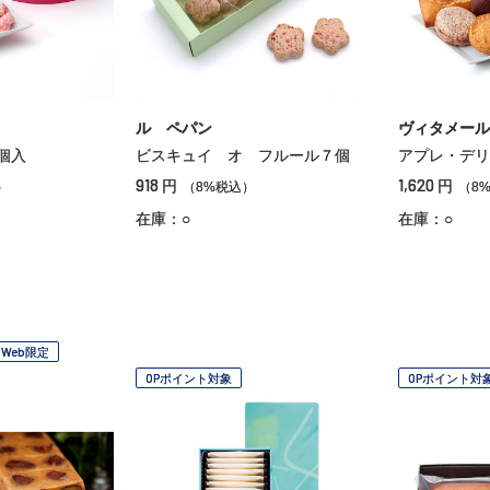
ル ペパン
ヴィタメール
個入
ビスキュイ オ フルール７個
アプレ・デリ
918
1,620
円
円
）
（8%税込）
（8
在庫：○
在庫：○
Web限定
OPポイント対象
OPポイント対