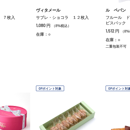
ヴィタメール
ル ペパン
 ７枚入
サブレ・ショコラ １２枚入
フルール ド
ビスパック 
1,080
円
（8%税込）
1,512
円
（8
在庫：○
在庫：○
二重包装不可
OPポイント対象
OPポイント対