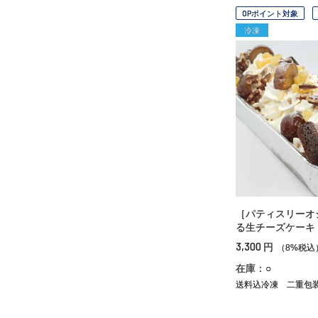
OPポイント対象
冷凍
［パティスリーオ
る生チーズケーキ
3,300
円
（8%税込
在庫：○
送料込冷凍
二重包