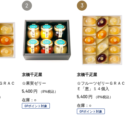
2
3
京橋千疋屋
京橋千疋屋
ＧＲＡＣ
☆果実ゼリー
☆フルーツゼリーＧＲＡＣ
Ｅ「恵」１４個入
5,400
円
（8%税込）
5,400
円
）
（8%税込）
在庫：○
在庫：○
OPポイント対象
OPポイント対象