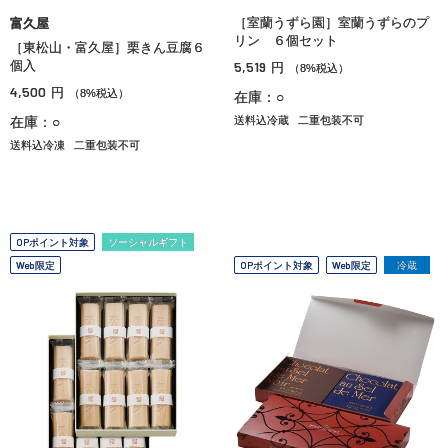
［室蘭うずら園］室蘭うずらのプ
富久屋
リン ６個セット
［東松山・富久屋］栗きん豆腐６
個入
5,519
円
（8%税込）
4,500
円
（8%税込）
在庫：○
在庫：○
送料込冷蔵
二重包装不可
送料込冷凍
二重包装不可
OPポイント対象
ソーシャルギフト
Web限定
OPポイント対象
Web限定
冷蔵