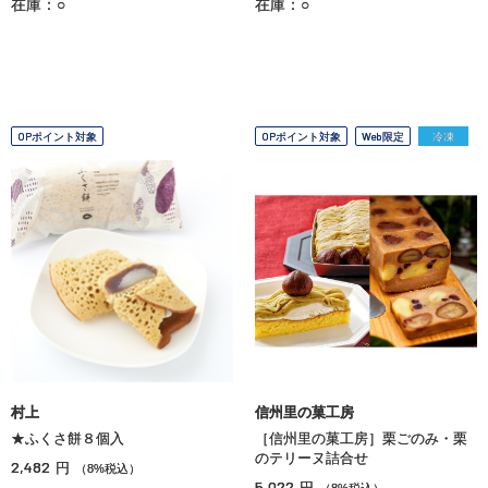
在庫：○
在庫：○
OPポイント対象
OPポイント対象
Web限定
冷凍
村上
信州里の菓工房
★ふくさ餅８個入
［信州里の菓工房］栗ごのみ・栗
のテリーヌ詰合せ
2,482
円
（8%税込）
5,022
円
（8%税込）