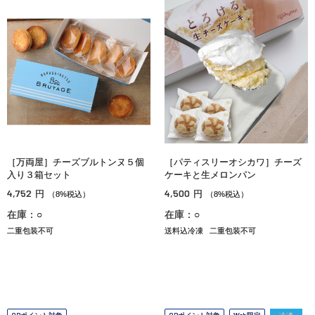
［万両屋］チーズブルトンヌ５個
［パティスリーオシカワ］チーズ
入り３箱セット
ケーキと生メロンパン
4,752
4,500
円
円
（8%税込）
（8%税込）
在庫：○
在庫：○
二重包装不可
送料込冷凍
二重包装不可
OPポイント対象
OPポイント対象
Web限定
冷凍