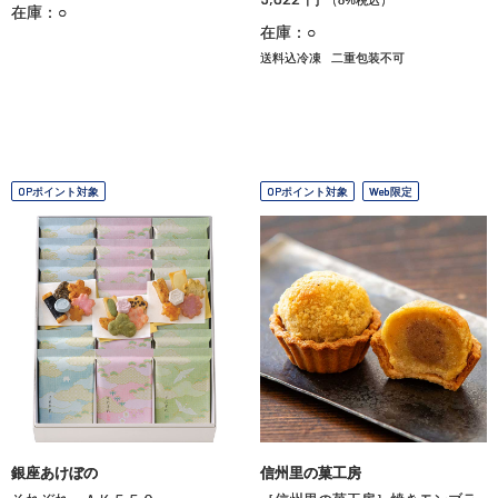
在庫：○
在庫：○
送料込冷凍
二重包装不可
OPポイント対象
OPポイント対象
Web限定
銀座あけぼの
信州里の菓工房