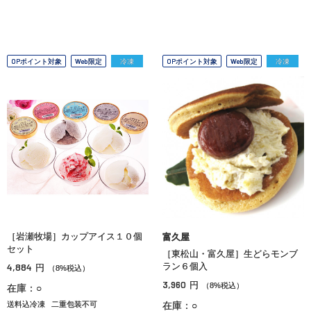
OPポイント対象
Web限定
冷凍
OPポイント対象
Web限定
冷凍
［岩瀬牧場］カップアイス１０個
富久屋
セット
［東松山・富久屋］生どらモンブ
4,884
ラン６個入
円
（8%税込）
3,960
円
（8%税込）
在庫：○
送料込冷凍
二重包装不可
在庫：○