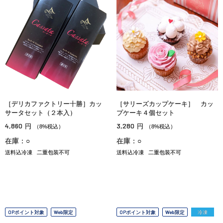
［デリカファクトリー十勝］カッ
［サリーズカップケーキ］ カッ
サータセット（２本入）
プケーキ４個セット
4,860
3,280
円
円
（8%税込）
（8%税込）
在庫：○
在庫：○
送料込冷凍
二重包装不可
送料込冷凍
二重包装不可
OPポイント対象
Web限定
OPポイント対象
Web限定
冷凍