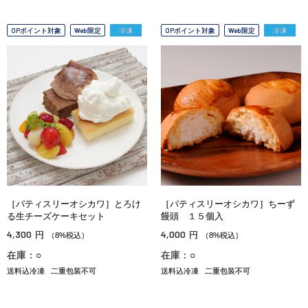
OPポイント対象
Web限定
冷凍
OPポイント対象
Web限定
冷凍
［パティスリーオシカワ］とろけ
［パティスリーオシカワ］ちーず
る生チーズケーキセット
饅頭 １５個入
4,300
4,000
円
円
（8%税込）
（8%税込）
在庫：○
在庫：○
送料込冷凍
二重包装不可
送料込冷凍
二重包装不可