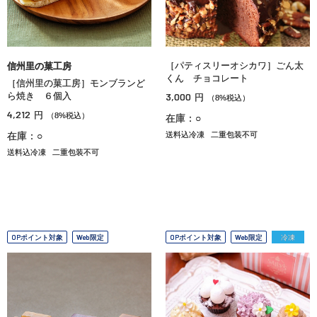
［パティスリーオシカワ］ごん太
信州里の菓工房
くん チョコレート
［信州里の菓工房］モンブランど
ら焼き ６個入
3,000
円
（8%税込）
4,212
円
（8%税込）
在庫：○
在庫：○
送料込冷凍
二重包装不可
送料込冷凍
二重包装不可
OPポイント対象
Web限定
OPポイント対象
Web限定
冷凍