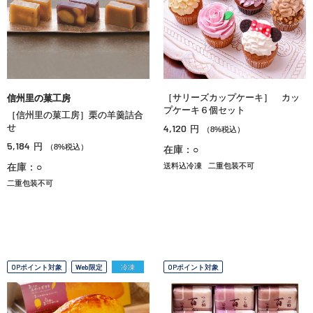
［サリーズカップケーキ］ カッ
信州里の菓工房
プケーキ６個セット
［信州里の菓工房］栗の羊羹詰合
せ
4,120
円
（8%税込）
5,184
円
（8%税込）
在庫：○
在庫：○
送料込冷凍
二重包装不可
二重包装不可
OPポイント対象
Web限定
冷凍
OPポイント対象