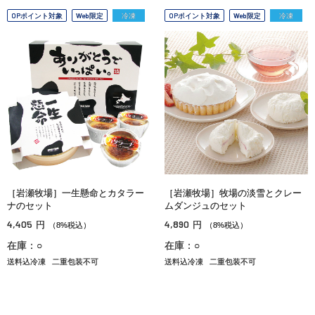
OPポイント対象
Web限定
冷凍
OPポイント対象
Web限定
冷凍
［岩瀬牧場］一生懸命とカタラー
［岩瀬牧場］牧場の淡雪とクレー
ナのセット
ムダンジュのセット
4,405
4,890
円
円
（8%税込）
（8%税込）
在庫：○
在庫：○
送料込冷凍
二重包装不可
送料込冷凍
二重包装不可