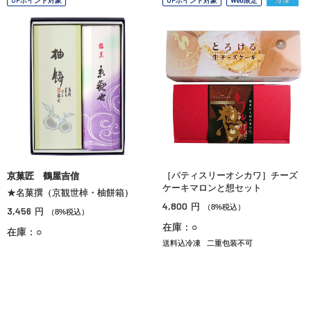
［パティスリーオシカワ］チーズ
京菓匠 鶴屋吉信
ケーキマロンと想セット
★名菓撰（京観世棹・柚餅箱）
4,800
円
（8%税込）
3,456
円
（8%税込）
在庫：○
在庫：○
送料込冷凍
二重包装不可