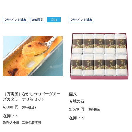
OPポイント対象
Web限定
冷凍
OPポイント対象
［万両屋］なかしべつゴーダチー
森八
ズカタラーナ３箱セット
★城の石
4,860
円
（8%税込）
2,376
円
（8%税込）
在庫：○
在庫：○
送料込冷凍
二重包装不可