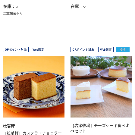
在庫：○
在庫：○
二重包装不可
OPポイント対象
Web限定
OPポイント対象
Web限定
冷凍
［岩瀬牧場］チーズケーキ食べ比
松翁軒
べセット
［松翁軒］カステラ・チョコラー