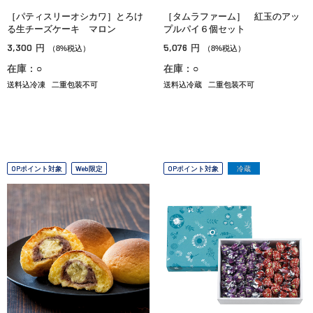
［パティスリーオシカワ］とろけ
［タムラファーム］ 紅玉のアッ
る生チーズケーキ マロン
プルパイ６個セット
3,300
5,076
円
円
（8%税込）
（8%税込）
在庫：○
在庫：○
送料込冷凍
二重包装不可
送料込冷蔵
二重包装不可
OPポイント対象
Web限定
OPポイント対象
冷蔵