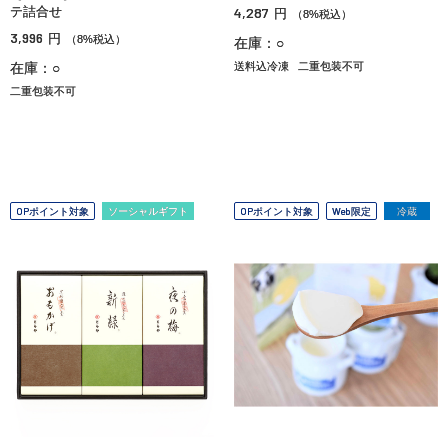
テ詰合せ
4,287
円
（8%税込）
3,996
円
（8%税込）
在庫：○
在庫：○
送料込冷凍
二重包装不可
二重包装不可
OPポイント対象
ソーシャルギフト
OPポイント対象
Web限定
冷蔵