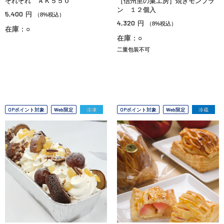
それぞれ ＡＫ５５０
［信州里の菓工房］焼きモンブラ
ン １２個入
5,400
円
（8%税込）
4,320
円
（8%税込）
在庫：○
在庫：○
二重包装不可
OPポイント対象
Web限定
冷凍
OPポイント対象
Web限定
冷蔵