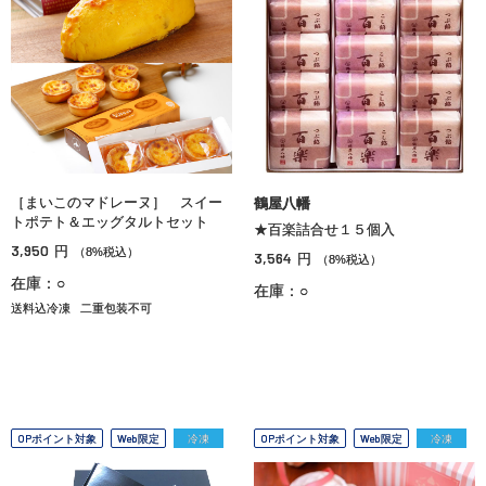
［まいこのマドレーヌ］ スイー
鶴屋八幡
トポテト＆エッグタルトセット
★百楽詰合せ１５個入
3,950
円
（8%税込）
3,564
円
（8%税込）
在庫：○
在庫：○
送料込冷凍
二重包装不可
OPポイント対象
Web限定
冷凍
OPポイント対象
Web限定
冷凍