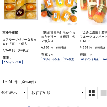
［田那部青果］ちゅうち
［ふみこ農園］若
京橋千疋屋
ゅうゼリー ５種類 各
フルーツコンポー
☆フルーツゼリーＧＲＡ
２個入り
ＣＭ−６
ＣＥ「恵」８個入
4,660
4,536
円
円
（8%税込）
（8%税込
3,240
円
（8%税込）
在庫：○
在庫：○
在庫：○
OPポイント対象
Web限定
OPポイント対象
We
OPポイント対象
1 - 40
248
件 （全
件）