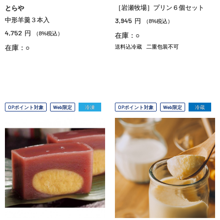
［岩瀬牧場］プリン６個セット
とらや
中形羊羹３本入
3,945
円
（8%税込）
4,752
円
（8%税込）
在庫：○
在庫：○
送料込冷蔵
二重包装不可
OPポイント対象
Web限定
冷凍
OPポイント対象
Web限定
冷蔵