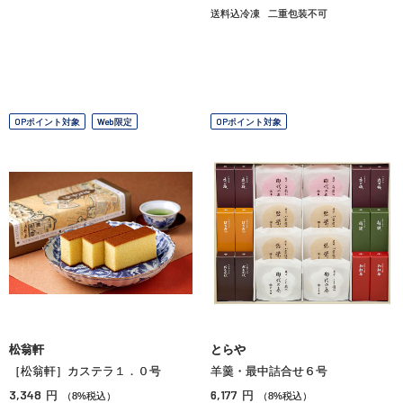
送料込冷凍
二重包装不可
OPポイント対象
Web限定
OPポイント対象
松翁軒
とらや
［松翁軒］カステラ１．０号
羊羹・最中詰合せ６号
3,348
6,177
円
円
（8%税込）
（8%税込）