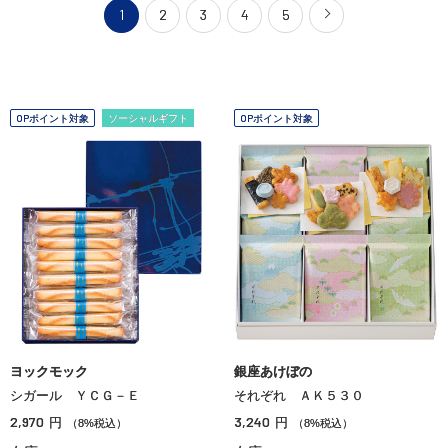
1
2
3
4
5
OPポイント対象
ソーシャルギフト
OPポイント対象
ヨックモック
銀座あけぼの
シガール ＹＣＧ－Ｅ
それぞれ ＡＫ５３０
2,970
3,240
円
円
（8%税込）
（8%税込）