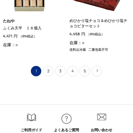
めひかり塩チョコ＆めひかり塩チ
たねや
ョコビターセット
ふくみ天平 １６個入
4,456
円
（8%税込）
4,471
円
（8%税込）
在庫：○
在庫：○
送料込冷蔵
二重包装不可
1
2
3
4
5
ご利用ガイド
よくあるご質問
お問い合わせ