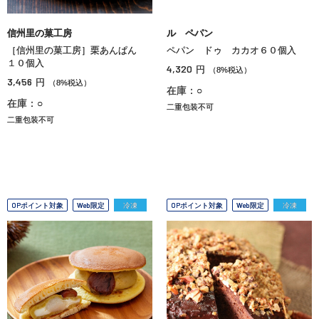
信州里の菓工房
ル ペパン
［信州里の菓工房］栗あんぱん
ペパン ドゥ カカオ６０個入
１０個入
4,320
円
（8%税込）
3,456
円
（8%税込）
在庫：○
在庫：○
二重包装不可
二重包装不可
OPポイント対象
Web限定
冷凍
OPポイント対象
Web限定
冷凍