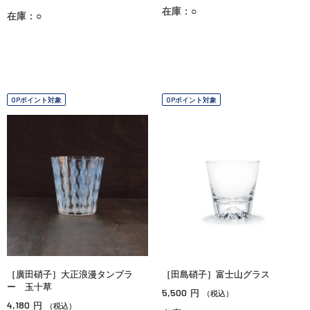
在庫：○
在庫：○
OPポイント対象
OPポイント対象
［廣田硝子］大正浪漫タンブラ
［田島硝子］富士山グラス
ー 玉十草
5,500
円
（税込）
4,180
円
（税込）