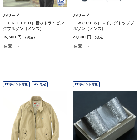
ハワード
ハワード
［ＵＮＩＴＥＤ］撥水ドライビン
［ＷＯＯＤＳ］スイングトップブ
グブルゾン（メンズ）
ルゾン（メンズ）
14,300
31,900
円
円
（税込）
（税込）
在庫：○
在庫：○
OPポイント対象
Web限定
OPポイント対象