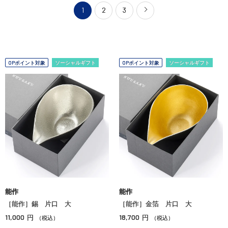
1
2
3
OPポイント対象
ソーシャルギフト
OPポイント対象
ソーシャルギフト
能作
能作
［能作］錫 片口 大
［能作］金箔 片口 大
11,000
18,700
円
円
（税込）
（税込）