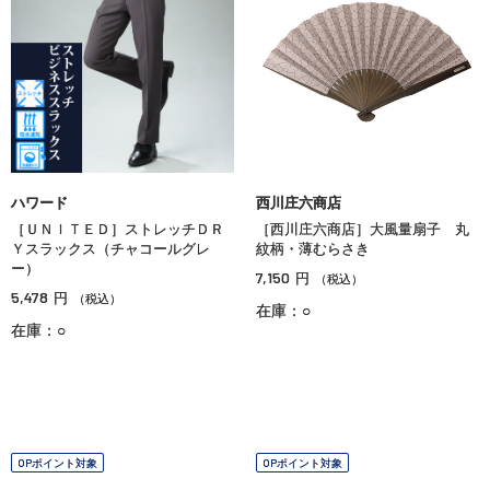
ハワード
西川庄六商店
［ＵＮＩＴＥＤ］ストレッチＤＲ
［西川庄六商店］大風量扇子 丸
Ｙスラックス（チャコールグレ
紋柄・薄むらさき
ー）
7,150
円
（税込）
5,478
円
（税込）
在庫：○
在庫：○
OPポイント対象
OPポイント対象