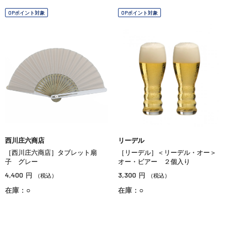
OPポイント対象
OPポイント対象
西川庄六商店
リーデル
［西川庄六商店］タブレット扇
［リーデル］＜リーデル・オー＞
子 グレー
オー・ビアー ２個入り
4,400
3,300
円
円
（税込）
（税込）
在庫：○
在庫：○