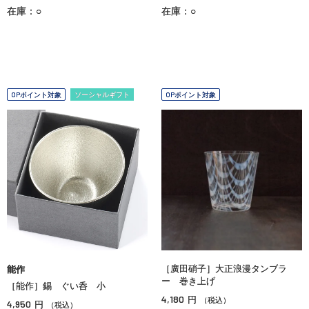
在庫：○
在庫：○
OPポイント対象
ソーシャルギフト
OPポイント対象
［廣田硝子］大正浪漫タンブラ
能作
ー 巻き上げ
［能作］錫 ぐい呑 小
4,180
円
（税込）
4,950
円
（税込）