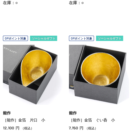
在庫：○
在庫：○
OPポイント対象
ソーシャルギフト
OPポイント対象
ソーシャルギフト
能作
能作
［能作］金箔 片口 小
［能作］金箔 ぐい呑 小
12,100
7,150
円
円
（税込）
（税込）