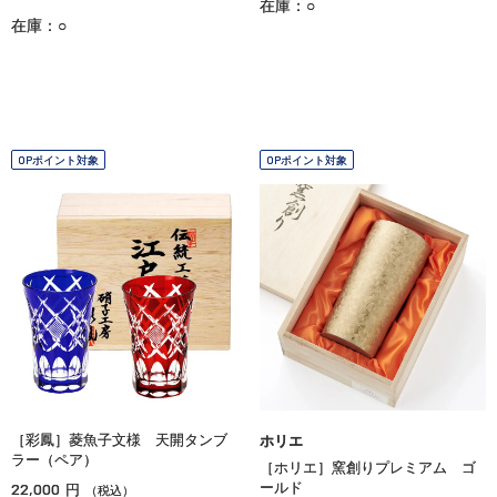
在庫：○
在庫：○
OPポイント対象
OPポイント対象
［彩鳳］菱魚子文様 天開タンブ
ホリエ
ラー（ペア）
［ホリエ］窯創りプレミアム ゴ
22,000
ールド
円
（税込）