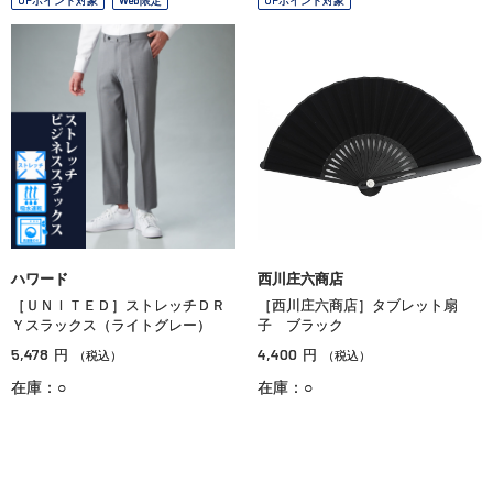
ハワード
西川庄六商店
［ＵＮＩＴＥＤ］ストレッチＤＲ
［西川庄六商店］タブレット扇
Ｙスラックス（ライトグレー）
子 ブラック
5,478
4,400
円
円
（税込）
（税込）
在庫：○
在庫：○