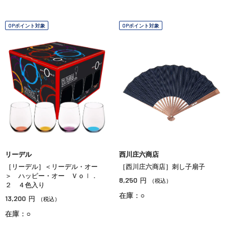
OPポイント対象
OPポイント対象
リーデル
西川庄六商店
［リーデル］＜リーデル・オー
［西川庄六商店］刺し子扇子
＞ ハッピー・オー Ｖｏｌ．
8,250
円
（税込）
２ ４色入り
在庫：○
13,200
円
（税込）
在庫：○