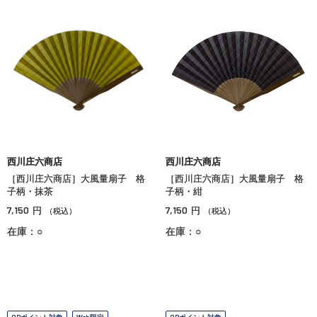
西川庄六商店
西川庄六商店
［西川庄六商店］大風量扇子 格
［西川庄六商店］大風量扇子 格
子柄・抹茶
子柄・紺
7,150
7,150
円
円
（税込）
（税込）
在庫：○
在庫：○
OPポイント対象
Web限定
OPポイント対象