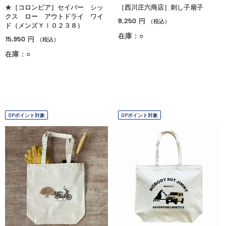
★［コロンビア］セイバー シッ
［西川庄六商店］刺し子扇子
クス ロー アウトドライ ワイ
8,250
円
（税込）
ド（メンズＹＩ０２３８）
在庫：○
15,950
円
（税込）
在庫：○
OPポイント対象
OPポイント対象