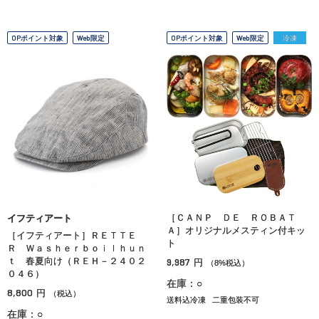
OPポイント対象
Web限定
OPポイント対象
Web限定
冷凍
［ＣＡＮＰ ＤＥ ＲＯＢＡＴ
イフティアート
Ａ］オリジナルメスティン付キッ
［イフティアート］ＲＥＴＴＥ
ト
Ｒ Ｗａｓｈｅｒｂｏｉｌｈｕｎ
ｔ 春夏向け（ＲＥＨ－２４０２
9,987
円
（8%税込）
０４６）
在庫：○
8,800
円
（税込）
送料込冷凍
二重包装不可
在庫：○