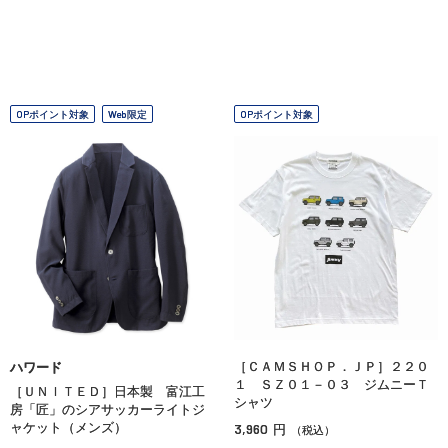
OPポイント対象
Web限定
OPポイント対象
［ＣＡＭＳＨＯＰ．ＪＰ］２２０
ハワード
１ ＳＺ０１－０３ ジムニーＴ
［ＵＮＩＴＥＤ］日本製 富江工
シャツ
房「匠」のシアサッカーライトジ
ャケット（メンズ）
3,960
円
（税込）