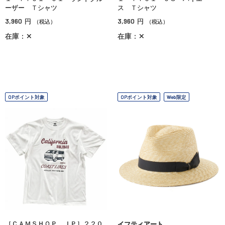
ーザー Ｔシャツ
ス Ｔシャツ
3,960
3,960
円
円
（税込）
（税込）
在庫：✕
在庫：✕
OPポイント対象
OPポイント対象
Web限定
［ＣＡＭＳＨＯＰ．ＪＰ］２２０
イフティアート