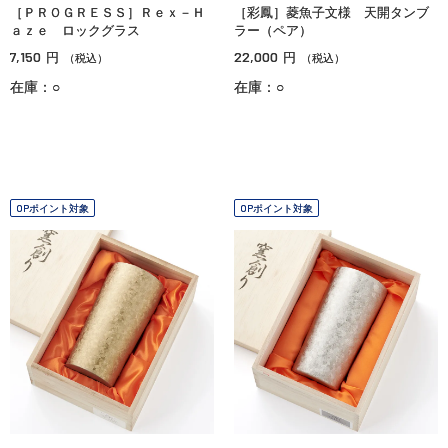
［ＰＲＯＧＲＥＳＳ］Ｒｅｘ－Ｈ
［彩鳳］菱魚子文様 天開タンブ
ａｚｅ ロックグラス
ラー（ペア）
7,150
22,000
円
円
（税込）
（税込）
在庫：○
在庫：○
OPポイント対象
OPポイント対象