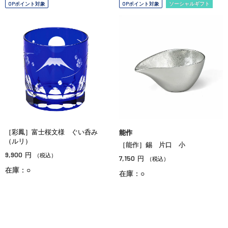
OPポイント対象
OPポイント対象
ソーシャルギフト
［彩鳳］富士桜文様 ぐい呑み
能作
（ルリ）
［能作］錫 片口 小
9,900
円
（税込）
7,150
円
（税込）
在庫：○
在庫：○