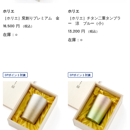
ホリエ
ホリエ
［ホリエ］窯創りプレミアム 金
［ホリエ］チタン二重タンブラ
ー 涼 ブルー（小）
16,500
円
（税込）
13,200
円
（税込）
在庫：○
在庫：○
OPポイント対象
OPポイント対象