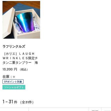
ラフリンクルズ
［ホリエ］ＬＡＵＧＨ
ＷＲＩＮＫＬＥＳ限定チ
タン二重タンブラー 海
13,200
円
（税込）
在庫：○
OPポイント対象
ソーシャルギフト
1 - 31
31
件 （全
件）