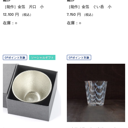
［能作］金箔 片口 小
［能作］金箔 ぐい呑 小
12,100
7,150
円
円
（税込）
（税込）
在庫：○
在庫：○
OPポイント対象
ソーシャルギフト
OPポイント対象