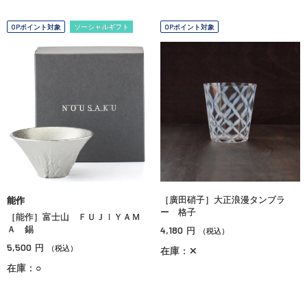
OPポイント対象
ソーシャルギフト
OPポイント対象
［廣田硝子］大正浪漫タンブラ
能作
ー 格子
［能作］富士山 ＦＵＪＩＹＡＭ
Ａ 錫
4,180
円
（税込）
5,500
円
（税込）
在庫：✕
在庫：○