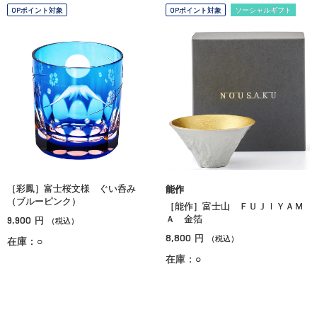
OPポイント対象
OPポイント対象
ソーシャルギフト
［彩鳳］富士桜文様 ぐい呑み
能作
（ブルーピンク）
［能作］富士山 ＦＵＪＩＹＡＭ
9,900
Ａ 金箔
円
（税込）
8,800
円
（税込）
在庫：○
在庫：○