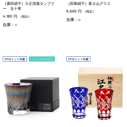
［廣田硝子］大正浪漫タンブラ
［田島硝子］富士山グラス
ー 玉十草
5,500
円
（税込）
4,180
円
（税込）
在庫：○
在庫：○
OPポイント対象
ソーシャルギフト
OPポイント対象