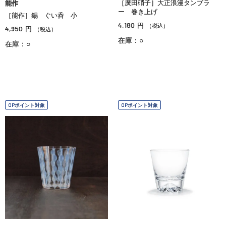
［廣田硝子］大正浪漫タンブラ
能作
ー 巻き上げ
［能作］錫 ぐい呑 小
4,180
円
（税込）
4,950
円
（税込）
在庫：○
在庫：○
OPポイント対象
OPポイント対象