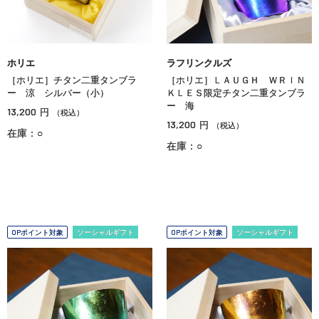
ホリエ
ラフリンクルズ
［ホリエ］チタン二重タンブラ
［ホリエ］ＬＡＵＧＨ ＷＲＩＮ
ー 涼 シルバー（小）
ＫＬＥＳ限定チタン二重タンブラ
ー 海
13,200
円
（税込）
13,200
円
（税込）
在庫：○
在庫：○
OPポイント対象
ソーシャルギフト
OPポイント対象
ソーシャルギフト