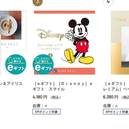
3
4
ン＆アイリス
［ｅギフト］［Ｄｉｓｎｅｙ］ｅ
［ｅギフト］
ギフト スマイル
レミアム］ベ
4,180
6,380
円
円
（税込）
（税
在庫：○
在庫：○
OPポイント対象
OPポイント対象