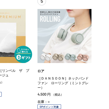
5
［リンベル ザ プ
ロア
ージュ
［ＤＡＮＳＯＯＮ］ネックバンド
込）
ファン ローリング（ミントグレ
ー）
4,500
円
（税込）
在庫：○
OPポイント対象