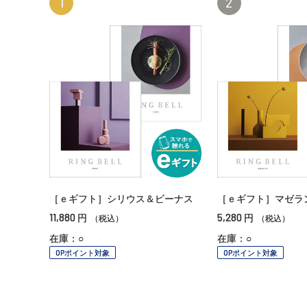
1
2
［ｅギフト］シリウス＆ビーナス
［ｅギフト］マゼラ
11,880
5,280
円
円
（税込）
（税込）
在庫：○
在庫：○
OPポイント対象
OPポイント対象