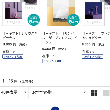
［ｅギフト］シリウス＆
［ｅギフト］［リンベ
［ｅギフト］プレ
ビーナス
ル ザ プレミアム］ベ
＆ジュピター
ージュ
11,880
6,380
円
円
（税込）
（税込）
6,380
円
（税込）
在庫：○
在庫：○
在庫：○
OPポイント対象
OPポイント対象
OPポイント対象
1 - 15
15
件 （全
件）