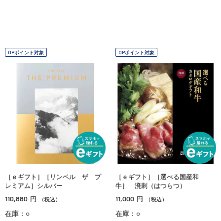
OPポイント対象
OPポイント対象
［ｅギフト］［リンベル ザ プ
［ｅギフト］［選べる国産和
レミアム］シルバー
牛］ 溌剌（はつらつ）
110,880
11,000
円
円
（税込）
（税込）
在庫：○
在庫：○