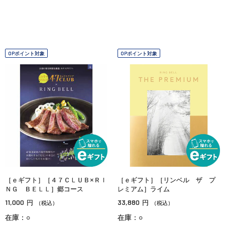
OPポイント対象
OPポイント対象
［ｅギフト］［４７ＣＬＵＢ×ＲＩ
［ｅギフト］［リンベル ザ プ
ＮＧ ＢＥＬＬ］郷コース
レミアム］ライム
11,000
33,880
円
円
（税込）
（税込）
在庫：○
在庫：○