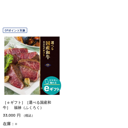
OPポイント対象
［ｅギフト］［選べる国産和
牛］ 福禄（ふくろく）
33,000
円
（税込）
在庫：○