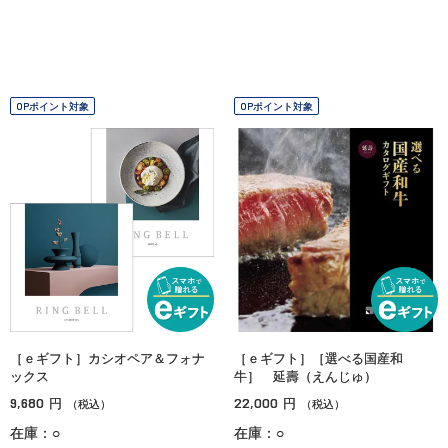
OPポイント対象
OPポイント対象
［ｅギフト］カシオペア＆フォナ
［ｅギフト］［選べる国産和
ックス
牛］ 延壽（えんじゅ）
9,680
22,000
円
円
（税込）
（税込）
在庫：○
在庫：○