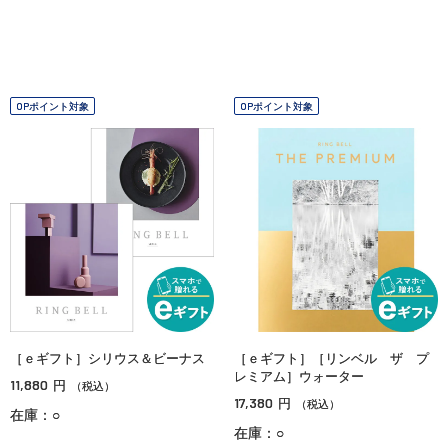
OPポイント対象
OPポイント対象
［ｅギフト］シリウス＆ビーナス
［ｅギフト］［リンベル ザ プ
レミアム］ウォーター
11,880
円
（税込）
17,380
円
（税込）
在庫：○
在庫：○