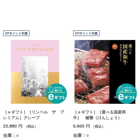
OPポイント対象
OPポイント対象
［ｅギフト］［リンベル ザ プ
［ｅギフト］［選べる国産和
レミアム］グレープ
牛］ 健勝（けんしょう）
22,880
5,500
円
円
（税込）
（税込）
在庫：○
在庫：○