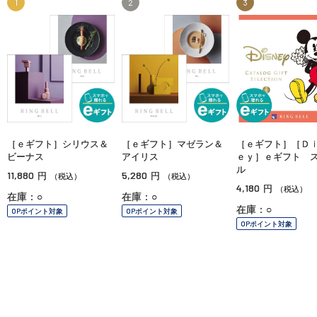
1
2
3
［ｅギフト］シリウス＆
［ｅギフト］マゼラン＆
［ｅギフト］［Ｄ
ビーナス
アイリス
ｅｙ］ｅギフト 
ル
11,880
5,280
円
円
（税込）
（税込）
4,180
円
（税込）
在庫：○
在庫：○
在庫：○
OPポイント対象
OPポイント対象
OPポイント対象
ご利用ガイド
よくあるご質問
お問い合わせ