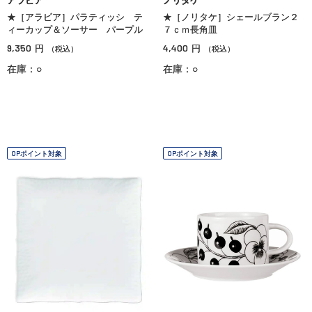
アラビア
ノリタケ
★［アラビア］パラティッシ テ
★［ノリタケ］シェールブラン２
ィーカップ＆ソーサー パープル
７ｃｍ長角皿
9,350
4,400
円
円
（税込）
（税込）
在庫：○
在庫：○
OPポイント対象
OPポイント対象