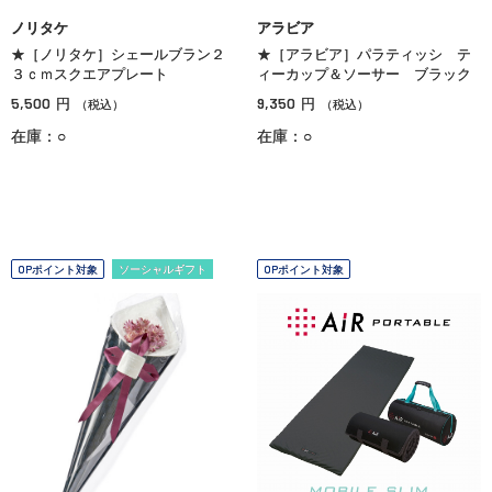
ノリタケ
アラビア
★［ノリタケ］シェールブラン２
★［アラビア］パラティッシ テ
３ｃｍスクエアプレート
ィーカップ＆ソーサー ブラック
5,500
9,350
円
円
（税込）
（税込）
在庫：○
在庫：○
OPポイント対象
ソーシャルギフト
OPポイント対象