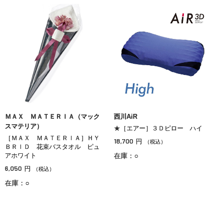
ＭＡＸ ＭＡＴＥＲＩＡ（マック
西川AiR
スマテリア）
★［エアー］３Ｄピロー ハイ
［ＭＡＸ ＭＡＴＥＲＩＡ］ＨＹ
18,700
円
（税込）
ＢＲＩＤ 花束バスタオル ピュ
アホワイト
在庫：○
6,050
円
（税込）
在庫：○