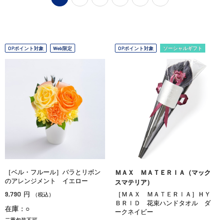
OPポイント対象
Web限定
OPポイント対象
ソーシャルギフト
［ベル・フルール］バラとリボン
ＭＡＸ ＭＡＴＥＲＩＡ（マック
のアレンジメント イエロー
スマテリア）
9,790
円
［ＭＡＸ ＭＡＴＥＲＩＡ］ＨＹ
（税込）
ＢＲＩＤ 花束ハンドタオル ダ
在庫：○
ークネイビー
二重包装不可