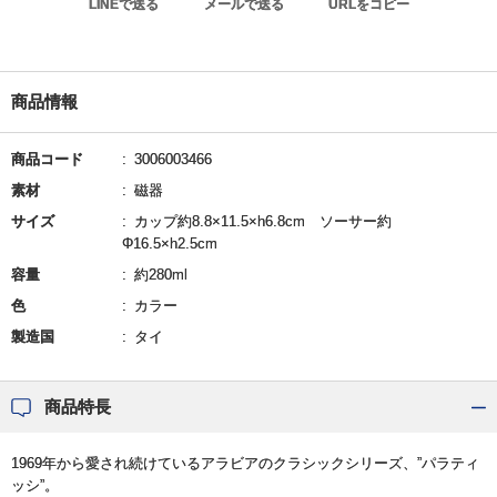
LINEで送る
メールで送る
URLをコピー
商品情報
商品コード
3006003466
素材
磁器
サイズ
カップ約8.8×11.5×h6.8cm ソーサー約
Φ16.5×h2.5cm
容量
約280ml
色
カラー
製造国
タイ
商品特長
1969年から愛され続けているアラビアのクラシックシリーズ、”パラティ
ッシ”。