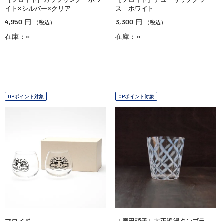
イト×シルバー×クリア
ス ホワイト
4,950
3,300
円
円
（税込）
（税込）
在庫：○
在庫：○
OPポイント対象
OPポイント対象
［廣田硝子］大正浪漫タンブラ