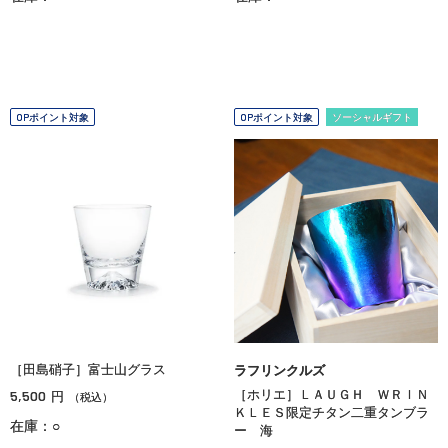
OPポイント対象
OPポイント対象
ソーシャルギフト
［田島硝子］富士山グラス
ラフリンクルズ
5,500
［ホリエ］ＬＡＵＧＨ ＷＲＩＮ
円
（税込）
ＫＬＥＳ限定チタン二重タンブラ
在庫：○
ー 海