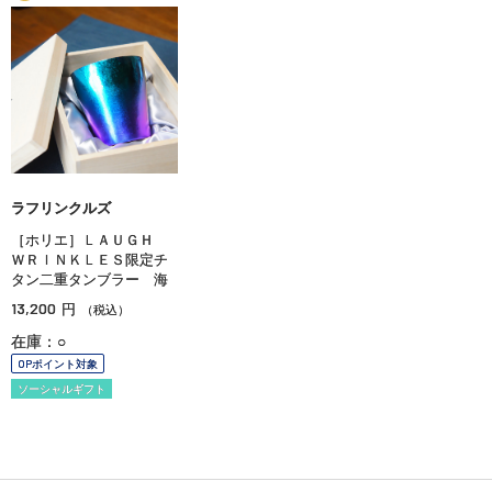
ラフリンクルズ
［ホリエ］ＬＡＵＧＨ
ＷＲＩＮＫＬＥＳ限定チ
タン二重タンブラー 海
13,200
円
（税込）
在庫：○
OPポイント対象
ソーシャルギフト