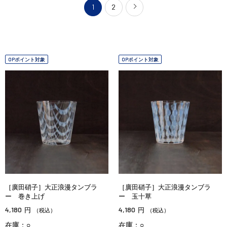
1
2
OPポイント対象
OPポイント対象
［廣田硝子］大正浪漫タンブラ
［廣田硝子］大正浪漫タンブラ
ー 巻き上げ
ー 玉十草
4,180
4,180
円
円
（税込）
（税込）
在庫：○
在庫：○