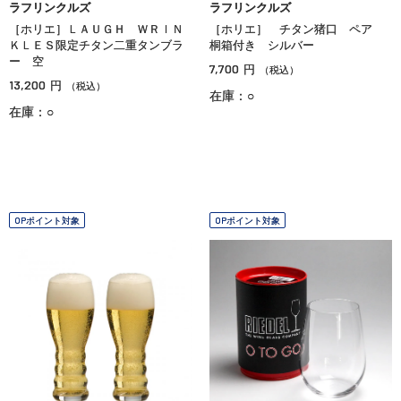
ラフリンクルズ
ラフリンクルズ
［ホリエ］ＬＡＵＧＨ ＷＲＩＮ
［ホリエ］ チタン猪口 ペア
ＫＬＥＳ限定チタン二重タンブラ
桐箱付き シルバー
ー 空
7,700
円
（税込）
13,200
円
（税込）
在庫：○
在庫：○
OPポイント対象
OPポイント対象