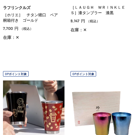
［ＬＡＵＧＨ ＷＲＩＮＫＬＥ
ラフリンクルズ
Ｓ］漆タンブラー 漆黒
［ホリエ］ チタン猪口 ペア
桐箱付き ゴールド
9,147
円
（税込）
7,700
円
（税込）
在庫：✕
在庫：✕
OPポイント対象
OPポイント対象