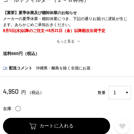
ゴールドフィルター（２－８杯用）
【重要】夏季休業及び棚卸休業のお知らせ
メーカーの夏季休業・棚卸休業につき、下記の通りお届けに遅延が生じ
ます。あらかじめご承知おきください。
8月5日(水)以降のご注文⇒8月21日（金）以降順次出荷予定
もっと見る
※また、現在、一部の地域でお荷物のお届け中止と遅れが生じておりま
す。
送料660円（税込）
お客さまには大変ご迷惑をお掛けいたしますが、何卒ご了承くださいま
すようお願い申し上げます。
＜詳細はこちら＞
配送コメント
沖縄県・離島を除く全国にお届
https://www.kuronekoyamato.co.jp/ytc/chien/chien_hp.html
4,950
円
（税込）
数量
〇
在庫
カートに入れる