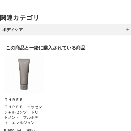
関連カテゴリ
ボディケア
ボディ洗浄料
この商品と一緒に
購入されている商品
ボディローション
ボディクリーム
ボディオイル
ボディスクラブ
ハンドケア
ＴＨＲＥＥ
ＴＨＲＥＥ エッセン
フットケア
シャルセンツ トリー
トメント フルボデ
サンケア（ボディ）
ィ エマルジョン
5,500
円
（税込）