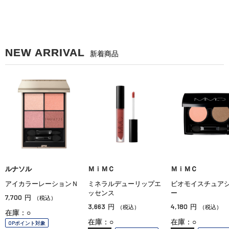
NEW ARRIVAL
新着商品
ルナソル
ＭｉＭＣ
ＭｉＭＣ
アイカラーレーションＮ
ミネラルデューリップエ
ビオモイスチュア
ッセンス
ー
7,700
円
（税込）
3,663
4,180
円
円
（税込）
（税込）
在庫：○
在庫：○
在庫：○
OPポイント対象