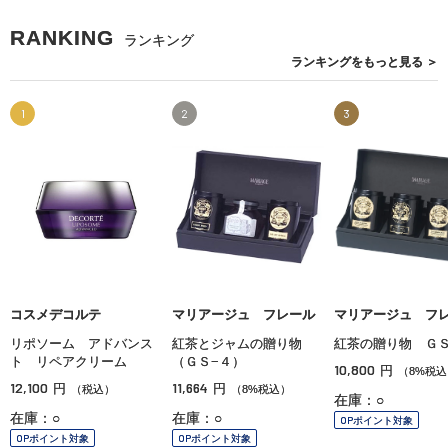
RANKING
ランキング
ランキングを
もっと見る
＞
1
2
3
コスメデコルテ
マリアージュ フレール
マリアージュ フ
リポソーム アドバンス
紅茶とジャムの贈り物
紅茶の贈り物 ＧＳ
ト リペアクリーム
（ＧＳ−４）
10,800
円
（8%税込
12,100
11,664
円
円
（税込）
（8%税込）
在庫：○
在庫：○
在庫：○
OPポイント対象
OPポイント対象
OPポイント対象