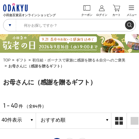
小田急百貨店オンラインショッピング
クーポン
ログイン
カート
メニュー
TOP
ギフト
初任給・ボーナスで家族に感謝を贈る＆自分へのご褒美
お母さんに（感謝を贈るギフト）
お母さんに（感謝を贈るギフト）
1 - 40
64
件 （全
件）