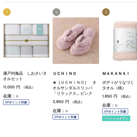
1
2
3
瀬戸内逸品 しおさいタ
ＵＣＨＩＮＯ
ＭＡＫＡＮＡＩ
オルセット
★［ＵＣＨＩＮＯ］ タ
ボディがうなづく
11,000
円
（税込）
オルサンダルスリッパ
タオル（桃）
「リラックス」ピンク
1,650
在庫：○
円
（税込）
3,850
円
（税込）
OPポイント対象
在庫：○
在庫：○
OPポイント対象
OPポイント対象
ソーシャルギフト