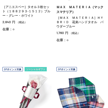
［アニエスベー］タオル３枚セッ
ＭＡＸ ＭＡＴＥＲＩＡ（マック
ト（１８８２９３‐１５１２）ブル
スマテリア）
ー・グレー・ホワイト
［ＭＡＸ ＭＡＴＥＲＩＡ］ＨＹ
2,640
円
ＢＲＩＤ 花束ハンドタオル パ
（税込）
ウダーブルー
在庫：○
1,760
円
（税込）
在庫：○
OPポイント対象
ソーシャルギフト
OPポイント対象