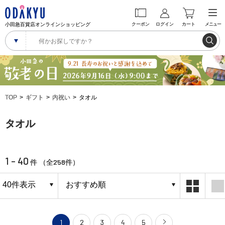
小田急百貨店オンラインショッピング
クーポン
ログイン
カート
メニュー
TOP
ギフト
内祝い
タオル
タオル
1 - 40
258
件 （全
件）
1
2
3
4
5